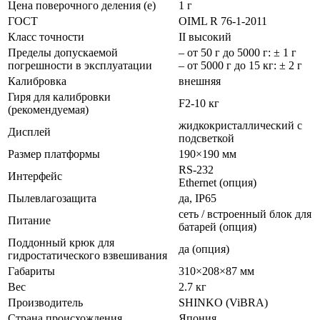
Цена поверочного деления (e)
1 г
ГОСТ
OIML R 76-1-2011
Класс точности
II высокий
Пределы допускаемой
– от 50 г до 5000 г: ± 1 г
погрешности в эксплуатации
– от 5000 г до 15 кг: ± 2 г
Калибровка
внешняя
Гиря для калибровки
F2-10 кг
(рекомендуемая)
жидкокристаллический с
Дисплей
подсветкой
Размер платформы
190×190 мм
RS-232
Интерфейс
Ethernet (опция)
Пылевлагозащита
да, IP65
сеть / встроенный блок для
Питание
батарей (опция)
Поддонный крюк для
да (опция)
гидростатического взвешивания
Габариты
310×208×87 мм
Вес
2.7 кг
Производитель
SHINKO (ViBRA)
Страна происхождения
Япония