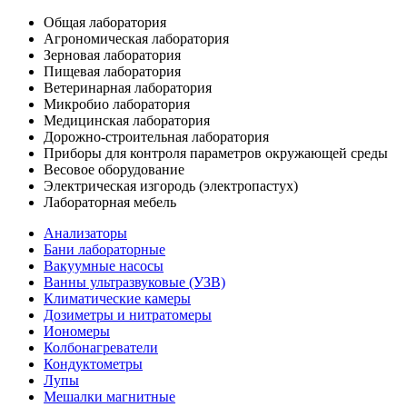
Общая лаборатория
Агрономическая лаборатория
Зерновая лаборатория
Пищевая лаборатория
Ветеринарная лаборатория
Микробио лаборатория
Медицинская лаборатория
Дорожно-строительная лаборатория
Приборы для контроля параметров окружающей среды
Весовое оборудование
Электрическая изгородь (электропастух)
Лабораторная мебель
Анализаторы
Бани лабораторные
Вакуумные насосы
Ванны ультразвуковые (УЗВ)
Климатические камеры
Дозиметры и нитратомеры
Иономеры
Колбонагреватели
Кондуктометры
Лупы
Мешалки магнитные