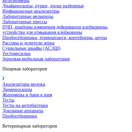
Белизномеры
Диафаноскопы, пурки, доски разборные
Инфракрасные анализаторы
Лабораторные мельницы
Лабораторные прессы
ПЧП, приборы измерения деформации клейковины,
устройства для отмывания клейковины
Пробоотборники, термоштанги, контейнеры, щупы
Рассевы и делители зерна
Сушильные шкафы (АСЭШ)
Тестомесилки
Зерновая мобильная лаборатория
Пищевая лаборатория
Анализаторы молока
Люминоскопы
Жиромеры и бани к ним
Тесты
Тесты на антибиотики
Доильные аппараты
Пробоотборники
Ветеринарная лаборатория