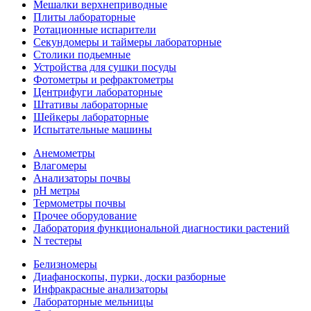
Мешалки верхнеприводные
Плиты лабораторные
Ротационные испарители
Секундомеры и таймеры лабораторные
Столики подьемные
Устройства для сушки посуды
Фотометры и рефрактометры
Центрифуги лабораторные
Штативы лабораторные
Шейкеры лабораторные
Испытательные машины
Анемометры
Влагомеры
Анализаторы почвы
pH метры
Термометры почвы
Прочее оборудование
Лаборатория функциональной диагностики растений
N тестеры
Белизномеры
Диафаноскопы, пурки, доски разборные
Инфракрасные анализаторы
Лабораторные мельницы