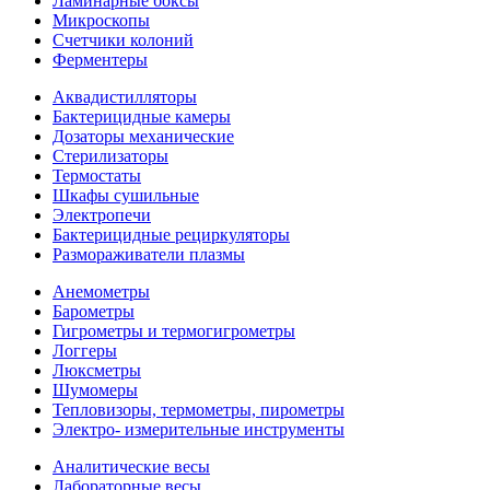
Ламинарные боксы
Микроскопы
Счетчики колоний
Ферментеры
Аквадистилляторы
Бактерицидные камеры
Дозаторы механические
Стерилизаторы
Термостаты
Шкафы сушильные
Электропечи
Бактерицидные рециркуляторы
Размораживатели плазмы
Анемометры
Барометры
Гигрометры и термогигрометры
Логгеры
Люксметры
Шумомеры
Тепловизоры, термометры, пирометры
Электро- измерительные инструменты
Аналитические весы
Лабораторные весы