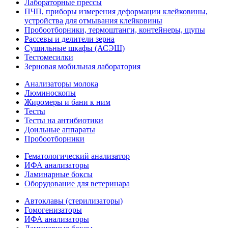
Лабораторные прессы
ПЧП, приборы измерения деформации клейковины,
устройства для отмывания клейковины
Пробоотборники, термоштанги, контейнеры, щупы
Рассевы и делители зерна
Сушильные шкафы (АСЭШ)
Тестомесилки
Зерновая мобильная лаборатория
Анализаторы молока
Люминоскопы
Жиромеры и бани к ним
Тесты
Тесты на антибиотики
Доильные аппараты
Пробоотборники
Гематологический анализатор
ИФА анализаторы
Ламинарные боксы
Оборудование для ветеринара
Автоклавы (стерилизаторы)
Гомогенизаторы
ИФА анализаторы