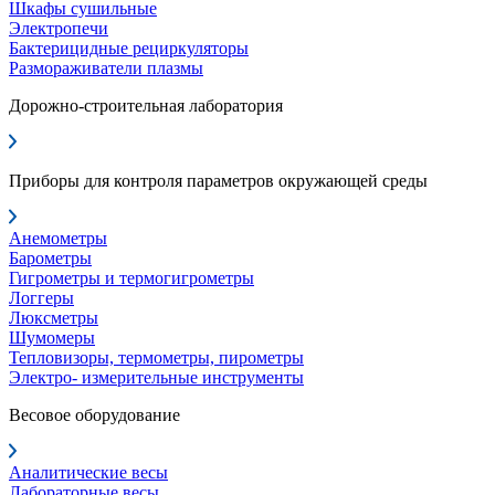
Шкафы сушильные
Электропечи
Бактерицидные рециркуляторы
Размораживатели плазмы
Дорожно-строительная лаборатория
Приборы для контроля параметров окружающей среды
Анемометры
Барометры
Гигрометры и термогигрометры
Логгеры
Люксметры
Шумомеры
Тепловизоры, термометры, пирометры
Электро- измерительные инструменты
Весовое оборудование
Аналитические весы
Лабораторные весы