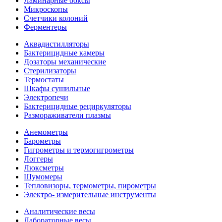
Ламинарные боксы
Микроскопы
Счетчики колоний
Ферментеры
Аквадистилляторы
Бактерицидные камеры
Дозаторы механические
Стерилизаторы
Термостаты
Шкафы сушильные
Электропечи
Бактерицидные рециркуляторы
Размораживатели плазмы
Анемометры
Барометры
Гигрометры и термогигрометры
Логгеры
Люксметры
Шумомеры
Тепловизоры, термометры, пирометры
Электро- измерительные инструменты
Аналитические весы
Лабораторные весы