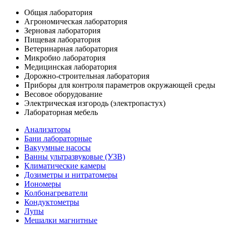
Общая лаборатория
Агрономическая лаборатория
Зерновая лаборатория
Пищевая лаборатория
Ветеринарная лаборатория
Микробио лаборатория
Медицинская лаборатория
Дорожно-строительная лаборатория
Приборы для контроля параметров окружающей среды
Весовое оборудование
Электрическая изгородь (электропастух)
Лабораторная мебель
Анализаторы
Бани лабораторные
Вакуумные насосы
Ванны ультразвуковые (УЗВ)
Климатические камеры
Дозиметры и нитратомеры
Иономеры
Колбонагреватели
Кондуктометры
Лупы
Мешалки магнитные