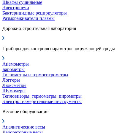
Шкафы сушильные
Электропечи
Бактерицидные рециркуляторы
Размораживатели плазмы
Дорожно-строительная лаборатория
Приборы для контроля параметров окружающей среды
Анемометры
Барометры
Гигрометры и термогигрометры
Логгеры
Люксметры
Шумомеры
Тепловизоры, термометры, пирометры
Электро- измерительные инструменты
Весовое оборудование
Аналитические весы
Лабораторные весы