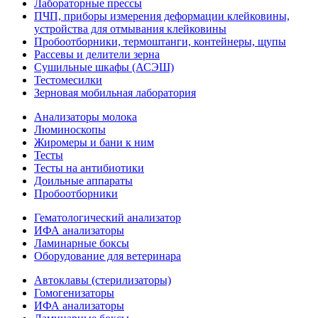
Лабораторные прессы
ПЧП, приборы измерения деформации клейковины,
устройства для отмывания клейковины
Пробоотборники, термоштанги, контейнеры, щупы
Рассевы и делители зерна
Сушильные шкафы (АСЭШ)
Тестомесилки
Зерновая мобильная лаборатория
Анализаторы молока
Люминоскопы
Жиромеры и бани к ним
Тесты
Тесты на антибиотики
Доильные аппараты
Пробоотборники
Гематологический анализатор
ИФА анализаторы
Ламинарные боксы
Оборудование для ветеринара
Автоклавы (стерилизаторы)
Гомогенизаторы
ИФА анализаторы