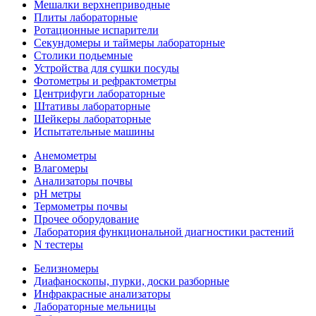
Мешалки верхнеприводные
Плиты лабораторные
Ротационные испарители
Секундомеры и таймеры лабораторные
Столики подьемные
Устройства для сушки посуды
Фотометры и рефрактометры
Центрифуги лабораторные
Штативы лабораторные
Шейкеры лабораторные
Испытательные машины
Анемометры
Влагомеры
Анализаторы почвы
pH метры
Термометры почвы
Прочее оборудование
Лаборатория функциональной диагностики растений
N тестеры
Белизномеры
Диафаноскопы, пурки, доски разборные
Инфракрасные анализаторы
Лабораторные мельницы