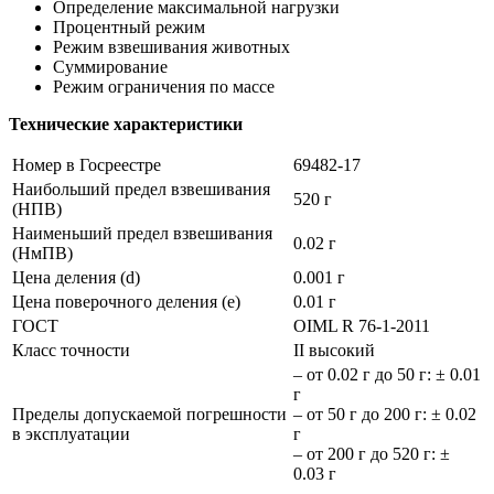
Определение максимальной нагрузки
Процентный режим
Режим взвешивания животных
Суммирование
Режим ограничения по массе
Технические характеристики
Номер в Госреестре
69482-17
Наибольший предел взвешивания
520 г
(НПВ)
Наименьший предел взвешивания
0.02 г
(НмПВ)
Цена деления (d)
0.001 г
Цена поверочного деления (e)
0.01 г
ГОСТ
OIML R 76-1-2011
Класс точности
II высокий
– от 0.02 г до 50 г: ± 0.01
г
Пределы допускаемой погрешности
– от 50 г до 200 г: ± 0.02
в эксплуатации
г
– от 200 г до 520 г: ±
0.03 г