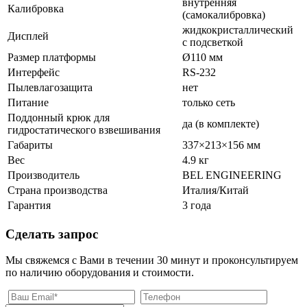
внутренняя
Калибровка
(самокалибровка)
жидкокристаллический
Дисплей
с подсветкой
Размер платформы
Ø110 мм
Интерфейс
RS-232
Пылевлагозащита
нет
Питание
только сеть
Поддонный крюк для
да (в комплекте)
гидростатического взвешивания
Габариты
337×213×156 мм
Вес
4.9 кг
Производитель
BEL ENGINEERING
Страна производства
Италия/Китай
Гарантия
3 года
Сделать запрос
Мы свяжемся с Вами в течении 30 минут и проконсультируем
по наличию оборудования и стоимости.