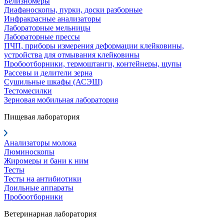
Белизномеры
Диафаноскопы, пурки, доски разборные
Инфракрасные анализаторы
Лабораторные мельницы
Лабораторные прессы
ПЧП, приборы измерения деформации клейковины,
устройства для отмывания клейковины
Пробоотборники, термоштанги, контейнеры, щупы
Рассевы и делители зерна
Сушильные шкафы (АСЭШ)
Тестомесилки
Зерновая мобильная лаборатория
Пищевая лаборатория
Анализаторы молока
Люминоскопы
Жиромеры и бани к ним
Тесты
Тесты на антибиотики
Доильные аппараты
Пробоотборники
Ветеринарная лаборатория