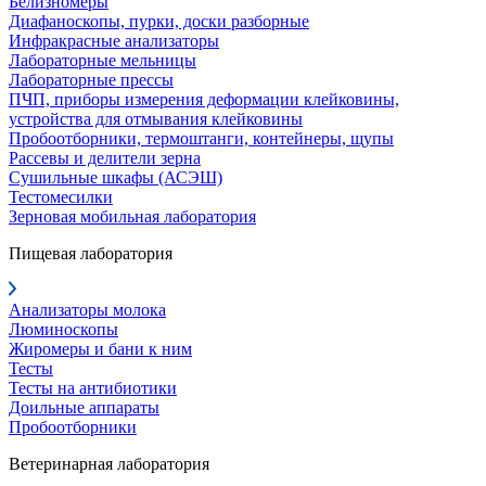
Белизномеры
Диафаноскопы, пурки, доски разборные
Инфракрасные анализаторы
Лабораторные мельницы
Лабораторные прессы
ПЧП, приборы измерения деформации клейковины,
устройства для отмывания клейковины
Пробоотборники, термоштанги, контейнеры, щупы
Рассевы и делители зерна
Сушильные шкафы (АСЭШ)
Тестомесилки
Зерновая мобильная лаборатория
Пищевая лаборатория
Анализаторы молока
Люминоскопы
Жиромеры и бани к ним
Тесты
Тесты на антибиотики
Доильные аппараты
Пробоотборники
Ветеринарная лаборатория