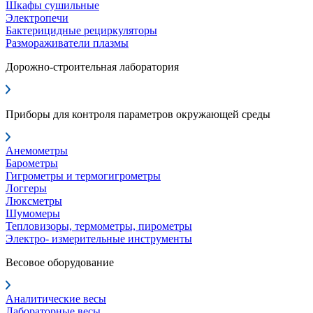
Шкафы сушильные
Электропечи
Бактерицидные рециркуляторы
Размораживатели плазмы
Дорожно-строительная лаборатория
Приборы для контроля параметров окружающей среды
Анемометры
Барометры
Гигрометры и термогигрометры
Логгеры
Люксметры
Шумомеры
Тепловизоры, термометры, пирометры
Электро- измерительные инструменты
Весовое оборудование
Аналитические весы
Лабораторные весы