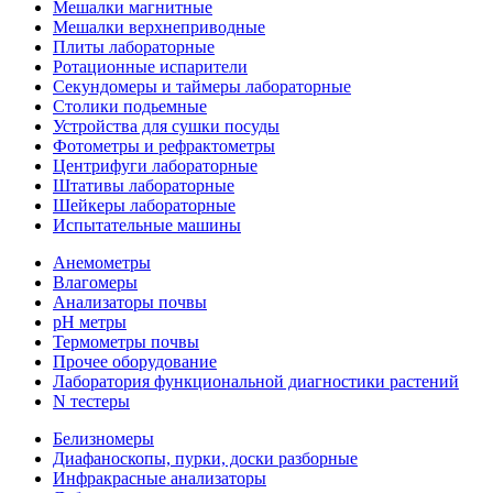
Мешалки магнитные
Мешалки верхнеприводные
Плиты лабораторные
Ротационные испарители
Секундомеры и таймеры лабораторные
Столики подьемные
Устройства для сушки посуды
Фотометры и рефрактометры
Центрифуги лабораторные
Штативы лабораторные
Шейкеры лабораторные
Испытательные машины
Анемометры
Влагомеры
Анализаторы почвы
pH метры
Термометры почвы
Прочее оборудование
Лаборатория функциональной диагностики растений
N тестеры
Белизномеры
Диафаноскопы, пурки, доски разборные
Инфракрасные анализаторы