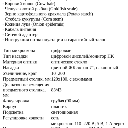
· Коровий волос (Cow hair)
· Чешуя золотой рыбки (Goldfish scale)
· Зерно картофельного крахмала (Potato starch)
· Стебель кукурузы (Corn stem)
· Кожица лука (Onion epidermis)
· Кабель питания
· Сетевой адаптер
· Инструкция по эксплуатации и гарантийный талон
Тип микроскопа
цифровые
Тип насадки
цифровой дисплей/монитор ПК
Материал оптики
оптическое стекло
Насадка
цветной ЖК-экран 7", наклонный
Увеличение, крат
10–200
Предметный столик, мм
120х180, с зажимами
Диапазон перемещения
предметного столика,
83/43
мм
Фокусировка
грубая (90 мм)
Корпус
пластик
Подсветка
светодиодная
Регулировка яркости
есть
микроскоп: 110–220 В; 5 В, 1 А через