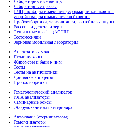
Лабораторные мельницы
Лабораторные прессы
ПЧП, приборы измерения деформации клейковины,
устройства для отмывания клейковины
Пробоотборники, термоштанги, контейнеры, щупы
Рассевы и делители зерна
Сушильные шкафы (АСЭШ)
Тестомесилки
Зерновая мобильная лаборатория
Анализаторы молока
Люминоскопы
Жиромеры и бани к ним
Тесты
Тесты на антибиотики
Доильные аппараты
Пробоотборники
Гематологический анализатор
ИФА анализаторы
Ламинарные боксы
Оборудование для ветеринара
Автоклавы (стерилизаторы)
Гомогенизаторы