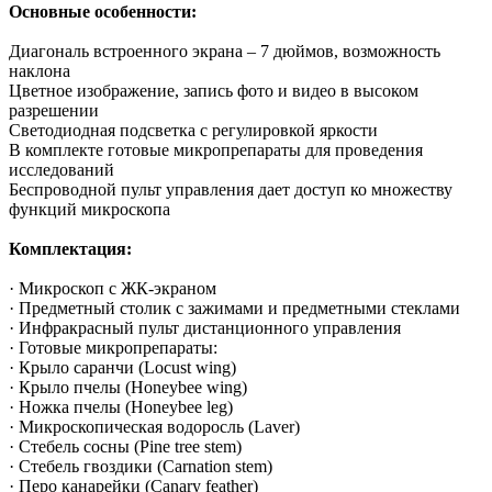
Основные особенности:
Диагональ встроенного экрана – 7 дюймов, возможность
наклона
Цветное изображение, запись фото и видео в высоком
разрешении
Светодиодная подсветка с регулировкой яркости
В комплекте готовые микропрепараты для проведения
исследований
Беспроводной пульт управления дает доступ ко множеству
функций микроскопа
Комплектация:
· Микроскоп с ЖК-экраном
· Предметный столик с зажимами и предметными стеклами
· Инфракрасный пульт дистанционного управления
· Готовые микропрепараты:
· Крыло саранчи (Locust wing)
· Крыло пчелы (Honeybee wing)
· Ножка пчелы (Honeybee leg)
· Микроскопическая водоросль (Laver)
· Стебель сосны (Pine tree stem)
· Стебель гвоздики (Carnation stem)
· Перо канарейки (Canary feather)