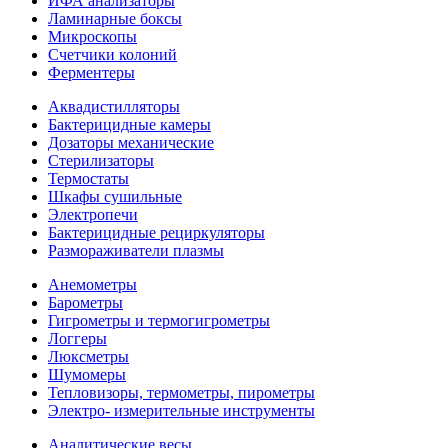
ИФА анализаторы
Ламинарные боксы
Микроскопы
Счетчики колоний
Ферментеры
Аквадистилляторы
Бактерицидные камеры
Дозаторы механические
Стерилизаторы
Термостаты
Шкафы сушильные
Электропечи
Бактерицидные рециркуляторы
Размораживатели плазмы
Анемометры
Барометры
Гигрометры и термогигрометры
Логгеры
Люксметры
Шумомеры
Тепловизоры, термометры, пирометры
Электро- измерительные инструменты
Аналитические весы