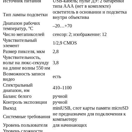
Источник питания
USB-кабель; пульт ДУ: 2 батарейки
типа ААА (нет в комплекте)
осветитель в основании и подсветка
Тип лампы подсветки
внутри объектива
Диапазон рабочих
–20…+70
температур, °С
Число мегапикселей
сенсор: 2; изображение: 12
Чувствительный
1/2,9 CMOS
элемент
Размер пикселя, мкм
2,8
Чувствительность,
вольт на люкс-секунду
3,8
на длине волны 550 нм
Возможность записи
есть
видео
Спектральный
410–1100
диапазон, нм
Баланс белого
ручной
Контроль экспозиции
ручной
Выход
miniUSB, слот карты памяти microSD
не предназначен для подключения к
Системные требования
компьютеру
Уровень пользователя
для начинающих
Уровень сложности