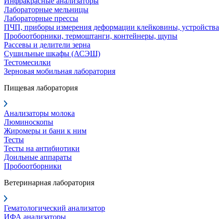
Инфракрасные анализаторы
Лабораторные мельницы
Лабораторные прессы
ПЧП, приборы измерения деформации клейковины, устройства
Пробоотборники, термоштанги, контейнеры, щупы
Рассевы и делители зерна
Сушильные шкафы (АСЭШ)
Тестомесилки
Зерновая мобильная лаборатория
Пищевая лаборатория
Анализаторы молока
Люминоскопы
Жиромеры и бани к ним
Тесты
Тесты на антибиотики
Доильные аппараты
Пробоотборники
Ветеринарная лаборатория
Гематологический анализатор
ИФА анализаторы