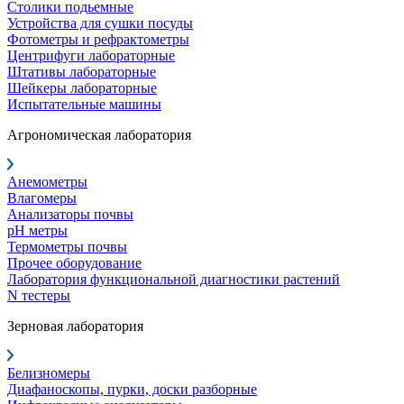
Столики подьемные
Устройства для сушки посуды
Фотометры и рефрактометры
Центрифуги лабораторные
Штативы лабораторные
Шейкеры лабораторные
Испытательные машины
Агрономическая лаборатория
Анемометры
Влагомеры
Анализаторы почвы
pH метры
Термометры почвы
Прочее оборудование
Лаборатория функциональной диагностики растений
N тестеры
Зерновая лаборатория
Белизномеры
Диафаноскопы, пурки, доски разборные