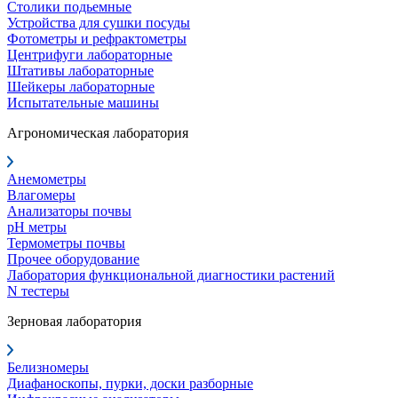
Столики подьемные
Устройства для сушки посуды
Фотометры и рефрактометры
Центрифуги лабораторные
Штативы лабораторные
Шейкеры лабораторные
Испытательные машины
Агрономическая лаборатория
Анемометры
Влагомеры
Анализаторы почвы
pH метры
Термометры почвы
Прочее оборудование
Лаборатория функциональной диагностики растений
N тестеры
Зерновая лаборатория
Белизномеры
Диафаноскопы, пурки, доски разборные