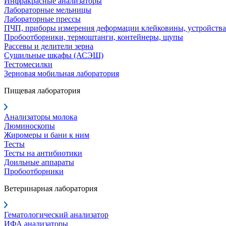
Инфракрасные анализаторы
Лабораторные мельницы
Лабораторные прессы
ПЧП, приборы измерения деформации клейковины, устройства
Пробоотборники, термоштанги, контейнеры, щупы
Рассевы и делители зерна
Сушильные шкафы (АСЭШ)
Тестомесилки
Зерновая мобильная лаборатория
Пищевая лаборатория
Анализаторы молока
Люминоскопы
Жиромеры и бани к ним
Тесты
Тесты на антибиотики
Доильные аппараты
Пробоотборники
Ветеринарная лаборатория
Гематологический анализатор
ИФА анализаторы