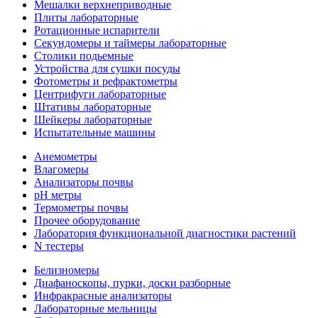
Мешалки верхнеприводные
Плиты лабораторные
Ротационные испарители
Секундомеры и таймеры лабораторные
Столики подьемные
Устройства для сушки посуды
Фотометры и рефрактометры
Центрифуги лабораторные
Штативы лабораторные
Шейкеры лабораторные
Испытательные машины
Анемометры
Влагомеры
Анализаторы почвы
pH метры
Термометры почвы
Прочее оборудование
Лаборатория функциональной диагностики растений
N тестеры
Белизномеры
Диафаноскопы, пурки, доски разборные
Инфракрасные анализаторы
Лабораторные мельницы