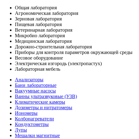
Общая лаборатория
Агрономическая лаборатория
Зерновая лаборатория
Пищевая лаборатория
Ветеринарная лаборатория
Микробио лаборатория
Медицинская лаборатория
Дорожно-строительная лаборатория
Приборы для контроля параметров окружающей среды
Весовое оборудование
Электрическая изгородь (электропастух)
Лабораторная мебель
Анализаторы
Бани лабораторные
Вакуумные насосы
Ванны ультразвуковые (УЗВ)
Климатические камеры
Дозиметры и нитратомеры
Иономеры
Колбонагреватели
Кондуктометры
Лупы
Мешалки магнитные