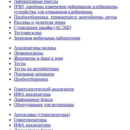
Лабораторные прессы
ПЧП, приборы измерения деформации клейковины,
устройства для отмывания клейковины
Пробоотборники, термоштанги, контейнеры, щупы
Рассевы и делители зерна
Сушильные шкафы (АСЭШ)
Тестомесилки
Зерновая мобильная лаборатория
Анализаторы молока
Люминоскопы
Жиромеры и бани к ним
Тесты
Тесты на антибиотики
Доильные аппараты
Пробоотборники
Гематологический анализатор
ИФА анализаторы
Ламинарные боксы
Оборудование для ветеринара
Автоклавы (стерилизаторы)
Гомогенизаторы
ИФА анализаторы