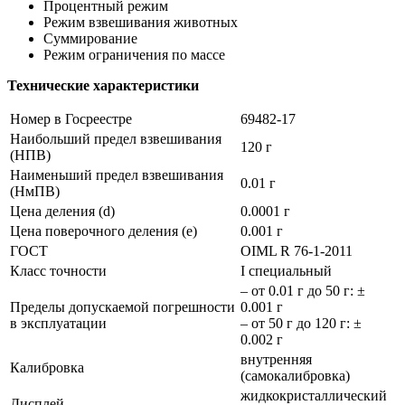
Процентный режим
Режим взвешивания животных
Суммирование
Режим ограничения по массе
Технические характеристики
Номер в Госреестре
69482-17
Наибольший предел взвешивания
120 г
(НПВ)
Наименьший предел взвешивания
0.01 г
(НмПВ)
Цена деления (d)
0.0001 г
Цена поверочного деления (e)
0.001 г
ГОСТ
OIML R 76-1-2011
Класс точности
I специальный
– от 0.01 г до 50 г: ±
Пределы допускаемой погрешности
0.001 г
в эксплуатации
– от 50 г до 120 г: ±
0.002 г
внутренняя
Калибровка
(самокалибровка)
жидкокристаллический
Дисплей