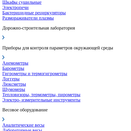
Шкафы сушильные
Электропечи
Бактерицидные рециркуляторы
Размораживатели плазмы
Дорожно-строительная лаборатория
Приборы для контроля параметров окружающей среды
Анемометры
Барометры
Гигрометры и термогигрометры
Логгеры
Люксметры
Шумомеры
Тепловизоры, термометры, пирометры
Электро- измерительные инструменты
Весовое оборудование
Аналитические весы
Лабораторные весы