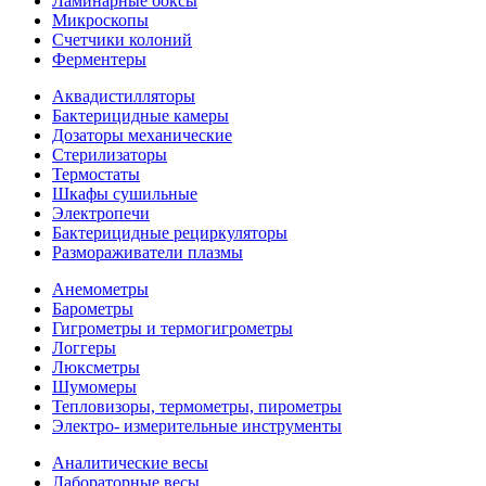
Ламинарные боксы
Микроскопы
Счетчики колоний
Ферментеры
Аквадистилляторы
Бактерицидные камеры
Дозаторы механические
Стерилизаторы
Термостаты
Шкафы сушильные
Электропечи
Бактерицидные рециркуляторы
Размораживатели плазмы
Анемометры
Барометры
Гигрометры и термогигрометры
Логгеры
Люксметры
Шумомеры
Тепловизоры, термометры, пирометры
Электро- измерительные инструменты
Аналитические весы
Лабораторные весы