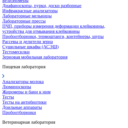
Белизномеры
Диафаноскопы, пурки, доски разборные
Инфракрасные анализаторы
Лабораторные мельницы
Лабораторные прессы
ПЧП, приборы измерения деформации клейковины,
устройства для отмывания клейковины
Пробоотборники, термоштанги, контейнеры, щупы
Рассевы и делители зерна
Сушильные шкафы (АСЭШ)
Тестомесилки
Зерновая мобильная лаборатория
Пищевая лаборатория
Анализаторы молока
Люминоскопы
Жиромеры и бани к ним
Тесты
Тесты на антибиотики
Доильные аппараты
Пробоотборники
Ветеринарная лаборатория