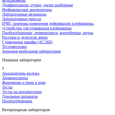
Белизномеры
Диафаноскопы, пурки, доски разборные
Инфракрасные анализаторы
Лабораторные мельницы
Лабораторные прессы
ПЧП, приборы измерения деформации клейковины,
устройства для отмывания клейковины
Пробоотборники, термоштанги, контейнеры, щупы
Рассевы и делители зерна
Сушильные шкафы (АСЭШ)
Тестомесилки
Зерновая мобильная лаборатория
Пищевая лаборатория
Анализаторы молока
Люминоскопы
Жиромеры и бани к ним
Тесты
Тесты на антибиотики
Доильные аппараты
Пробоотборники
Ветеринарная лаборатория