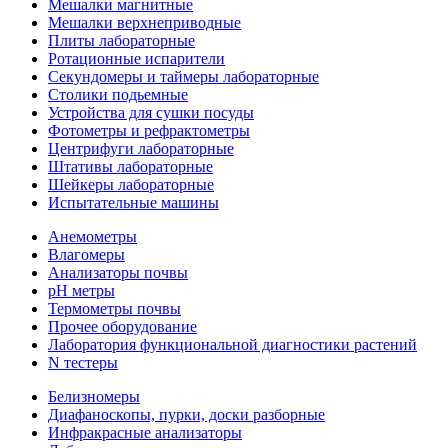
Мешалки магнитные
Мешалки верхнеприводные
Плиты лабораторные
Ротационные испарители
Секундомеры и таймеры лабораторные
Столики подьемные
Устройства для сушки посуды
Фотометры и рефрактометры
Центрифуги лабораторные
Штативы лабораторные
Шейкеры лабораторные
Испытательные машины
Анемометры
Влагомеры
Анализаторы почвы
pH метры
Термометры почвы
Прочее оборудование
Лаборатория функциональной диагностики растений
N тестеры
Белизномеры
Диафаноскопы, пурки, доски разборные
Инфракрасные анализаторы