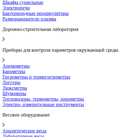
Шкафы сушильные
Электропечи
Бактерицидные рециркуляторы
Размораживатели плазмы
Дорожно-строительная лаборатория
Приборы для контроля параметров окружающей среды
Анемометры
Барометры
Гигрометры и термогигрометры
Логгеры
Люксметры
Шумомеры
Тепловизоры, термометры, пирометры
Электро- измерительные инструменты
Весовое оборудование
Аналитические весы
Лабораторные весы