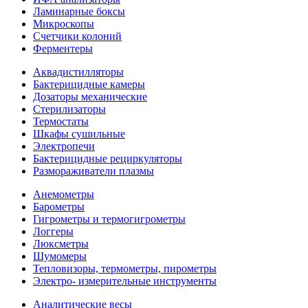
Ламинарные боксы
Микроскопы
Счетчики колоний
Ферментеры
Аквадистилляторы
Бактерицидные камеры
Дозаторы механические
Стерилизаторы
Термостаты
Шкафы сушильные
Электропечи
Бактерицидные рециркуляторы
Размораживатели плазмы
Анемометры
Барометры
Гигрометры и термогигрометры
Логгеры
Люксметры
Шумомеры
Тепловизоры, термометры, пирометры
Электро- измерительные инструменты
Аналитические весы