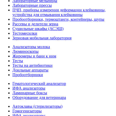
Лабораторные мельницы
Лабораторные прессы
ПЧП, приборы измерения деформации клейковины,
устройства для отмывания клейковины
Пробоотборники, термоштанги, контейнеры, щупы
Рассевы и делители зерна
Сушильные шкафы (АСЭШ)
Тестомесилки
Зерновая мобильная лаборатория
Анализаторы молока
Люминоскопы
Жиромеры и бани к ним
Тесты
Тесты на антибиотики
Доильные аппараты
Пробоотборники
Гематологический анализатор
ИФА анализаторы
Ламинарные боксы
Оборудование для ветеринара
Автоклавы (стерилизаторы)
Гомогенизаторы
ИФА анализаторы