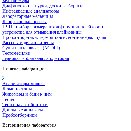
Белизномеры
Диафаноскопы, пурки, доски разборные
Инфракрасные анализаторы
Лабораторные мельницы
Лабораторные прессы
ПЧП, приборы измерения деформации клейковины,
устройства для отмывания клейковины
Пробоотборники, термоштанги, контейнеры, щупы
Рассевы и делители зерна
Сушильные шкафы (АСЭШ)
Тестомесилки
Зерновая мобильная лаборатория
Пищевая лаборатория
Анализаторы молока
Люминоскопы
Жиромеры и бани к ним
Тесты
Тесты на антибиотики
Доильные аппараты
Пробоотборники
Ветеринарная лаборатория