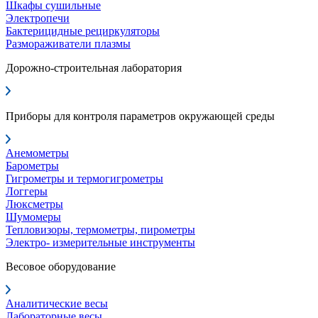
Шкафы сушильные
Электропечи
Бактерицидные рециркуляторы
Размораживатели плазмы
Дорожно-строительная лаборатория
Приборы для контроля параметров окружающей среды
Анемометры
Барометры
Гигрометры и термогигрометры
Логгеры
Люксметры
Шумомеры
Тепловизоры, термометры, пирометры
Электро- измерительные инструменты
Весовое оборудование
Аналитические весы
Лабораторные весы