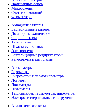
Ламинарные боксы
Микроскопы
Счетчики колоний
Ферментеры
Аквадистилляторы
Бактерицидные камеры
Дозаторы механические
Стерилизаторы
Термостаты
Шкафы сушильные
Электропечи
Бактерицидные рециркуляторы
Размораживатели плазмы
Анемометры
Барометры
Гигрометры и термогигрометры
Логгеры
Люксметры
Шумомеры
Тепловизоры, термометры, пирометры
Электро- измерительные инструменты
Аналитические весы