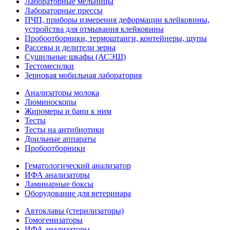
Лабораторные мельницы
Лабораторные прессы
ПЧП, приборы измерения деформации клейковины,
устройства для отмывания клейковины
Пробоотборники, термоштанги, контейнеры, щупы
Рассевы и делители зерна
Сушильные шкафы (АСЭШ)
Тестомесилки
Зерновая мобильная лаборатория
Анализаторы молока
Люминоскопы
Жиромеры и бани к ним
Тесты
Тесты на антибиотики
Доильные аппараты
Пробоотборники
Гематологический анализатор
ИФА анализаторы
Ламинарные боксы
Оборудование для ветеринара
Автоклавы (стерилизаторы)
Гомогенизаторы
ИФА анализаторы