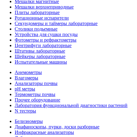
Мешалки магнитные
Мешалки верхнеприводные
Плиты лабораторные
Ротационные испарители
Секундомеры и таймеры лабораторные
Столики подьемные
Устройства для сушки посуды
Фотометры и рефрактометры
Центрифуги лабораторные
Штативы лабораторные
Шейкеры лабораторные
Испытательные машины
Анемометры
Влагомеры
Анализаторы почвы
pH метры
Термометры почвы
Прочее оборудование
Лаборатория функциональной диагностики растений
N тестеры
Белизномеры
Диафаноскопы, пурки, доски разборные
Инфракрасные анализаторы