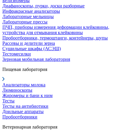
Белизномеры
Диафаноскопы, пурки, доски разборные
Инфракрасные анализаторы
Лабораторные мельницы
Лабораторные прессы
ПЧП, приборы измерения деформации клейковины,
устройства для отмывания клейковины
Пробоотборники, термоштанги, контейнеры, щупы
Рассевы и делители зерна
Сушильные шкафы (АСЭШ)
Тестомесилки
Зерновая мобильная лаборатория
Пищевая лаборатория
Анализаторы молока
Люминоскопы
Жиромеры и бани к ним
Тесты
Тесты на антибиотики
Доильные аппараты
Пробоотборники
Ветеринарная лаборатория