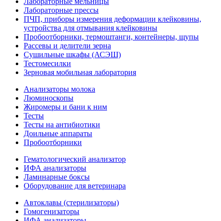
Лабораторные мельницы
Лабораторные прессы
ПЧП, приборы измерения деформации клейковины,
устройства для отмывания клейковины
Пробоотборники, термоштанги, контейнеры, щупы
Рассевы и делители зерна
Сушильные шкафы (АСЭШ)
Тестомесилки
Зерновая мобильная лаборатория
Анализаторы молока
Люминоскопы
Жиромеры и бани к ним
Тесты
Тесты на антибиотики
Доильные аппараты
Пробоотборники
Гематологический анализатор
ИФА анализаторы
Ламинарные боксы
Оборудование для ветеринара
Автоклавы (стерилизаторы)
Гомогенизаторы
ИФА анализаторы