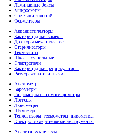
Ламинарные боксы
Микроскопы
Счетчики колоний
Ферментеры
Аквадистилляторы
Бактерицидные камеры
Дозаторы механические
Стерилизаторы
Термостаты
Шкафы сушильные
Электропечи
Бактерицидные рециркуляторы
Размораживатели плазмы
Анемометры
Барометры
Гигрометры и термогигрометры
Логгеры
Люксметры
Шумомеры
Тепловизоры, термометры, пирометры
Электро- измерительные инструменты
Аналитические весы