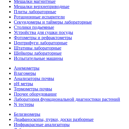
Мешалки магнитные
Мешалки верхнеприводные
Плиты лабораторные
Ротационные испарители
Секундомеры и таймеры лабораторные
Столики подьемные
Устройства для сушки посуды
Фотометры и рефрактометры
Центрифуги лабораторные
Штативы лабораторные
Шейкеры лабораторные
Испытательные машины
Анемометры
Влагомеры
Анализаторы почвы
pH метры
Термометры почвы
Прочее оборудование
Лаборатория функциональной диагностики растений
N тестеры
Белизномеры
Диафаноскопы, пурки, доски разборные
Инфракрасные анализаторы