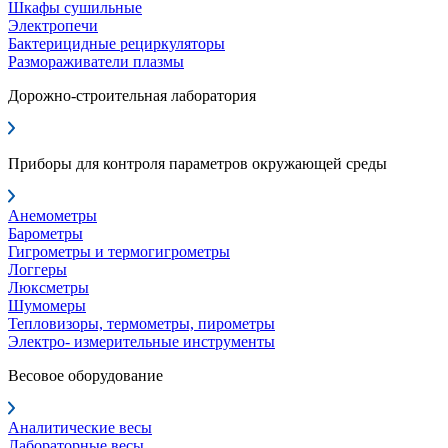
Шкафы сушильные
Электропечи
Бактерицидные рециркуляторы
Размораживатели плазмы
Дорожно-строительная лаборатория
Приборы для контроля параметров окружающей среды
Анемометры
Барометры
Гигрометры и термогигрометры
Логгеры
Люксметры
Шумомеры
Тепловизоры, термометры, пирометры
Электро- измерительные инструменты
Весовое оборудование
Аналитические весы
Лабораторные весы