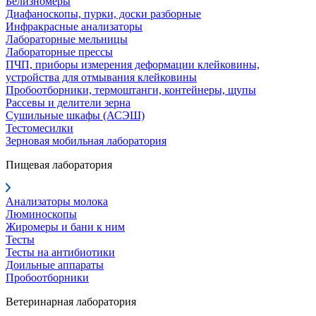
Белизномеры
Диафаноскопы, пурки, доски разборные
Инфракрасные анализаторы
Лабораторные мельницы
Лабораторные прессы
ПЧП, приборы измерения деформации клейковины,
устройства для отмывания клейковины
Пробоотборники, термоштанги, контейнеры, щупы
Рассевы и делители зерна
Сушильные шкафы (АСЭШ)
Тестомесилки
Зерновая мобильная лаборатория
Пищевая лаборатория
Анализаторы молока
Люминоскопы
Жиромеры и бани к ним
Тесты
Тесты на антибиотики
Доильные аппараты
Пробоотборники
Ветеринарная лаборатория