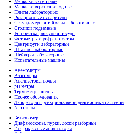
Мешалки магнитные
Мешалки верхнеприводные
Плиты лабораторные
Ротационные испарители
Секундомеры и таймеры лабораторные
Столики подьемные
Устройства для сушки посуды
Фотометры и рефрактометры
Центрифуги лабораторные
Штативы лабораторные
Шейкеры лабораторные
Испытательные машины
Анемометры
Влагомеры
Анализаторы почвы
pH метры
Термометры почвы
Прочее оборудование
Лаборатория функциональной диагностики растений
N тестеры
Белизномеры
Диафаноскопы, пурки, доски разборные
Инфракрасные анализаторы