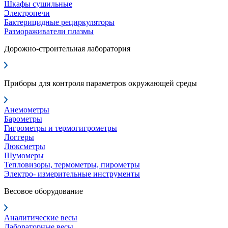
Шкафы сушильные
Электропечи
Бактерицидные рециркуляторы
Размораживатели плазмы
Дорожно-строительная лаборатория
Приборы для контроля параметров окружающей среды
Анемометры
Барометры
Гигрометры и термогигрометры
Логгеры
Люксметры
Шумомеры
Тепловизоры, термометры, пирометры
Электро- измерительные инструменты
Весовое оборудование
Аналитические весы
Лабораторные весы