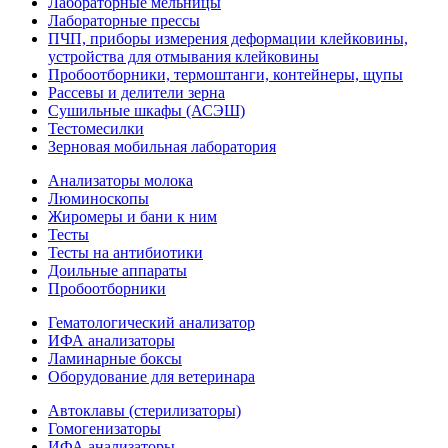
Лабораторные мельницы
Лабораторные прессы
ПЧП, приборы измерения деформации клейковины,
устройства для отмывания клейковины
Пробоотборники, термоштанги, контейнеры, щупы
Рассевы и делители зерна
Сушильные шкафы (АСЭШ)
Тестомесилки
Зерновая мобильная лаборатория
Анализаторы молока
Люминоскопы
Жиромеры и бани к ним
Тесты
Тесты на антибиотики
Доильные аппараты
Пробоотборники
Гематологический анализатор
ИФА анализаторы
Ламинарные боксы
Оборудование для ветеринара
Автоклавы (стерилизаторы)
Гомогенизаторы
ИФА анализаторы