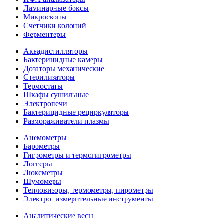
Ламинарные боксы
Микроскопы
Счетчики колоний
Ферментеры
Аквадистилляторы
Бактерицидные камеры
Дозаторы механические
Стерилизаторы
Термостаты
Шкафы сушильные
Электропечи
Бактерицидные рециркуляторы
Размораживатели плазмы
Анемометры
Барометры
Гигрометры и термогигрометры
Логгеры
Люксметры
Шумомеры
Тепловизоры, термометры, пирометры
Электро- измерительные инструменты
Аналитические весы