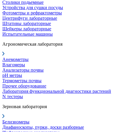
Столики подьемные
Устройства для сушки посуды
Фотометры и рефрактометры
Центрифуги лабораторные
Штативы лабораторные
Шейкеры лабораторные
Испытательные машины
Агрономическая лаборатория
Анемометры
Влагомеры
Анализаторы почвы
pH метры
Термометры почвы
Прочее оборудование
Лаборатория функциональной диагностики растений
N тестеры
Зерновая лаборатория
Белизномеры
Диафаноскопы, пурки, доски разборные