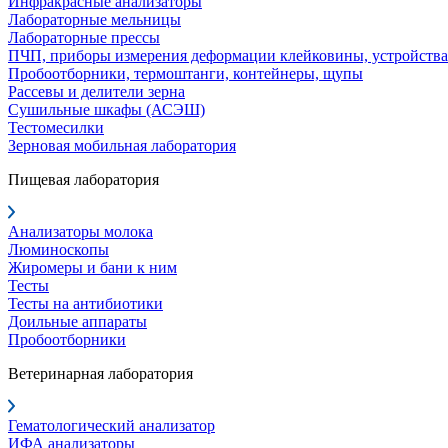
Инфракрасные анализаторы
Лабораторные мельницы
Лабораторные прессы
ПЧП, приборы измерения деформации клейковины, устройства
Пробоотборники, термоштанги, контейнеры, щупы
Рассевы и делители зерна
Сушильные шкафы (АСЭШ)
Тестомесилки
Зерновая мобильная лаборатория
Пищевая лаборатория
Анализаторы молока
Люминоскопы
Жиромеры и бани к ним
Тесты
Тесты на антибиотики
Доильные аппараты
Пробоотборники
Ветеринарная лаборатория
Гематологический анализатор
ИФА анализаторы