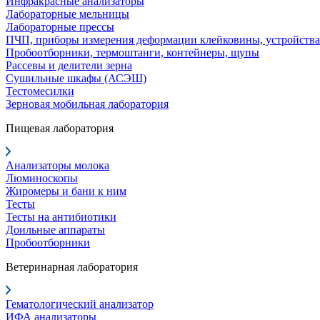
Инфракрасные анализаторы
Лабораторные мельницы
Лабораторные прессы
ПЧП, приборы измерения деформации клейковины, устройства
Пробоотборники, термоштанги, контейнеры, щупы
Рассевы и делители зерна
Сушильные шкафы (АСЭШ)
Тестомесилки
Зерновая мобильная лаборатория
Пищевая лаборатория
Анализаторы молока
Люминоскопы
Жиромеры и бани к ним
Тесты
Тесты на антибиотики
Доильные аппараты
Пробоотборники
Ветеринарная лаборатория
Гематологический анализатор
ИФА анализаторы