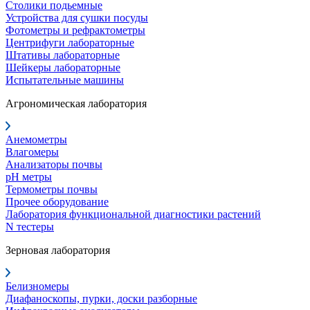
Столики подьемные
Устройства для сушки посуды
Фотометры и рефрактометры
Центрифуги лабораторные
Штативы лабораторные
Шейкеры лабораторные
Испытательные машины
Агрономическая лаборатория
Анемометры
Влагомеры
Анализаторы почвы
pH метры
Термометры почвы
Прочее оборудование
Лаборатория функциональной диагностики растений
N тестеры
Зерновая лаборатория
Белизномеры
Диафаноскопы, пурки, доски разборные