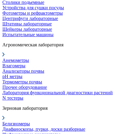
Столики подьемные
Устройства для сушки посуды
Фотометры и рефрактометры
Центрифуги лабораторные
Штативы лабораторные
Шейкеры лабораторные
Испытательные машины
Агрономическая лаборатория
Анемометры
Влагомеры
Анализаторы почвы
pH метры
Термометры почвы
Прочее оборудование
Лаборатория функциональной диагностики растений
N тестеры
Зерновая лаборатория
Белизномеры
Диафаноскопы, пурки, доски разборные