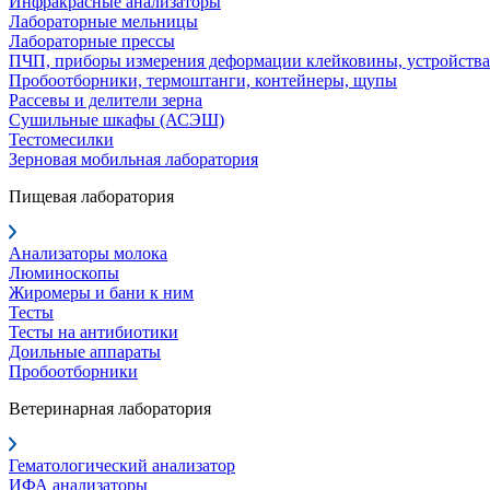
Инфракрасные анализаторы
Лабораторные мельницы
Лабораторные прессы
ПЧП, приборы измерения деформации клейковины, устройства
Пробоотборники, термоштанги, контейнеры, щупы
Рассевы и делители зерна
Сушильные шкафы (АСЭШ)
Тестомесилки
Зерновая мобильная лаборатория
Пищевая лаборатория
Анализаторы молока
Люминоскопы
Жиромеры и бани к ним
Тесты
Тесты на антибиотики
Доильные аппараты
Пробоотборники
Ветеринарная лаборатория
Гематологический анализатор
ИФА анализаторы