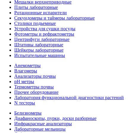
Мешалки верхнеприводные
Плиты лабораторные
Ротационные испарители
Секундомеры и таймеры лабораторные
Столики подьемные
Устройства для сушки посуды
Фотометры и рефрактометры
Центрифуги лабораторные
Штативы лабораторные
Шейкеры лабораторные
Испытательные машины
Анемометры
Влагомеры
Анализаторы почвы
pH метры
Термометры почвы
Прочее оборудование
Лаборатория функциональной диагностики растений
N тестеры
Белизномеры
Диафаноскопы, пурки, доски разборные
Инфракрасные анализаторы
Лабораторные мельницы