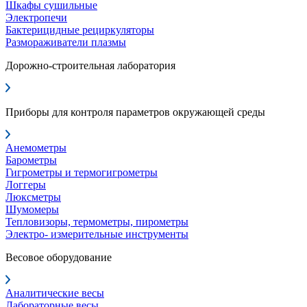
Шкафы сушильные
Электропечи
Бактерицидные рециркуляторы
Размораживатели плазмы
Дорожно-строительная лаборатория
Приборы для контроля параметров окружающей среды
Анемометры
Барометры
Гигрометры и термогигрометры
Логгеры
Люксметры
Шумомеры
Тепловизоры, термометры, пирометры
Электро- измерительные инструменты
Весовое оборудование
Аналитические весы
Лабораторные весы