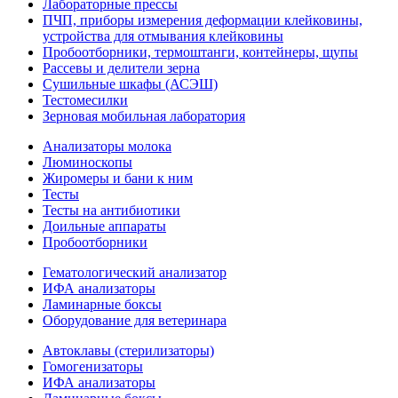
Лабораторные прессы
ПЧП, приборы измерения деформации клейковины,
устройства для отмывания клейковины
Пробоотборники, термоштанги, контейнеры, щупы
Рассевы и делители зерна
Сушильные шкафы (АСЭШ)
Тестомесилки
Зерновая мобильная лаборатория
Анализаторы молока
Люминоскопы
Жиромеры и бани к ним
Тесты
Тесты на антибиотики
Доильные аппараты
Пробоотборники
Гематологический анализатор
ИФА анализаторы
Ламинарные боксы
Оборудование для ветеринара
Автоклавы (стерилизаторы)
Гомогенизаторы
ИФА анализаторы