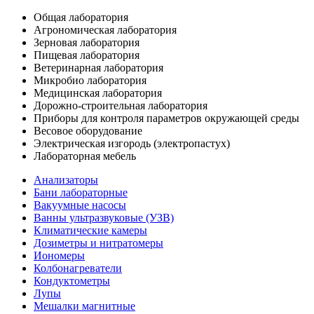
Общая лаборатория
Агрономическая лаборатория
Зерновая лаборатория
Пищевая лаборатория
Ветеринарная лаборатория
Микробио лаборатория
Медицинская лаборатория
Дорожно-строительная лаборатория
Приборы для контроля параметров окружающей среды
Весовое оборудование
Электрическая изгородь (электропастух)
Лабораторная мебель
Анализаторы
Бани лабораторные
Вакуумные насосы
Ванны ультразвуковые (УЗВ)
Климатические камеры
Дозиметры и нитратомеры
Иономеры
Колбонагреватели
Кондуктометры
Лупы
Мешалки магнитные