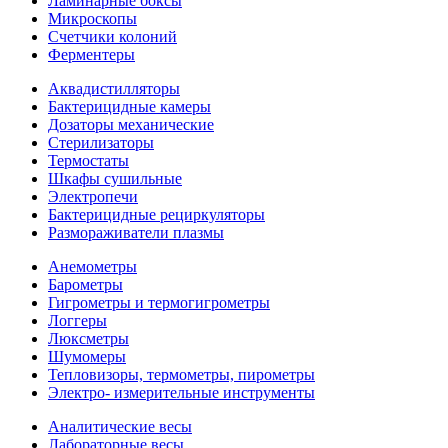
Ламинарные боксы
Микроскопы
Счетчики колоний
Ферментеры
Аквадистилляторы
Бактерицидные камеры
Дозаторы механические
Стерилизаторы
Термостаты
Шкафы сушильные
Электропечи
Бактерицидные рециркуляторы
Размораживатели плазмы
Анемометры
Барометры
Гигрометры и термогигрометры
Логгеры
Люксметры
Шумомеры
Тепловизоры, термометры, пирометры
Электро- измерительные инструменты
Аналитические весы
Лабораторные весы