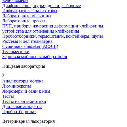
Белизномеры
Диафаноскопы, пурки, доски разборные
Инфракрасные анализаторы
Лабораторные мельницы
Лабораторные прессы
ПЧП, приборы измерения деформации клейковины,
устройства для отмывания клейковины
Пробоотборники, термоштанги, контейнеры, щупы
Рассевы и делители зерна
Сушильные шкафы (АСЭШ)
Тестомесилки
Зерновая мобильная лаборатория
Пищевая лаборатория
Анализаторы молока
Люминоскопы
Жиромеры и бани к ним
Тесты
Тесты на антибиотики
Доильные аппараты
Пробоотборники
Ветеринарная лаборатория