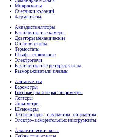
Ламинарные боксы
Микроскопы
Счетчики колоний
Ферментеры
Аквадистилляторы
Бактерицидные камеры
Дозаторы механические
Стерилизаторы
Термостаты
Шкафы сушильные
Электропечи
Бактерицидные рециркуляторы
Размораживатели плазмы
Анемометры
Барометры
Гигрометры и термогигрометры
Логгеры
Люксметры
Шумомеры
Тепловизоры, термометры, пирометры
Электро- измерительные инструменты
Аналитические весы
Лабораторные весы