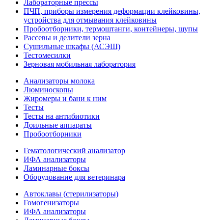
Лабораторные прессы
ПЧП, приборы измерения деформации клейковины,
устройства для отмывания клейковины
Пробоотборники, термоштанги, контейнеры, щупы
Рассевы и делители зерна
Сушильные шкафы (АСЭШ)
Тестомесилки
Зерновая мобильная лаборатория
Анализаторы молока
Люминоскопы
Жиромеры и бани к ним
Тесты
Тесты на антибиотики
Доильные аппараты
Пробоотборники
Гематологический анализатор
ИФА анализаторы
Ламинарные боксы
Оборудование для ветеринара
Автоклавы (стерилизаторы)
Гомогенизаторы
ИФА анализаторы