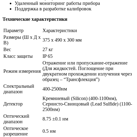
Удаленный мониторинг работы прибора
Поддержка в разработке калибровок
Технические характеристики
Параметр
Характеристики
Размеры (Ш x Д x
375 x 490 x 300 мм
В)
Вес
27 кг
Класс защиты
IP 65
Отражение или пропускание-отражение
(Для жидкостей. Поглощение при
Режим измерения
двукратном прохождении излучения через
образец – “Трансфлекция”)
Спектральный
400-2500нм
диапазон
Кремниевый (Silicon) (400-1100нм),
Детектор
Сернисто-Свинцовый (Lead Sulfide) (1100-
2500нм)
Оптический
8.75 ±0.1 нм
диапазон
Оптическое
0.5 нм
разрешение