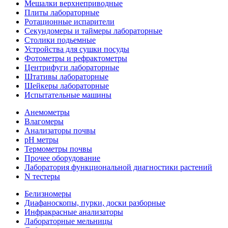
Мешалки верхнеприводные
Плиты лабораторные
Ротационные испарители
Секундомеры и таймеры лабораторные
Столики подьемные
Устройства для сушки посуды
Фотометры и рефрактометры
Центрифуги лабораторные
Штативы лабораторные
Шейкеры лабораторные
Испытательные машины
Анемометры
Влагомеры
Анализаторы почвы
pH метры
Термометры почвы
Прочее оборудование
Лаборатория функциональной диагностики растений
N тестеры
Белизномеры
Диафаноскопы, пурки, доски разборные
Инфракрасные анализаторы
Лабораторные мельницы