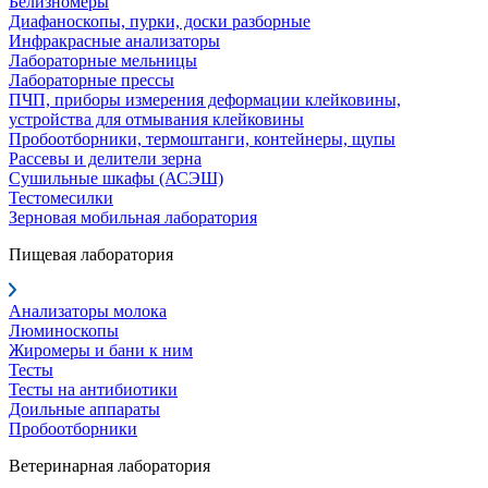
Белизномеры
Диафаноскопы, пурки, доски разборные
Инфракрасные анализаторы
Лабораторные мельницы
Лабораторные прессы
ПЧП, приборы измерения деформации клейковины,
устройства для отмывания клейковины
Пробоотборники, термоштанги, контейнеры, щупы
Рассевы и делители зерна
Сушильные шкафы (АСЭШ)
Тестомесилки
Зерновая мобильная лаборатория
Пищевая лаборатория
Анализаторы молока
Люминоскопы
Жиромеры и бани к ним
Тесты
Тесты на антибиотики
Доильные аппараты
Пробоотборники
Ветеринарная лаборатория