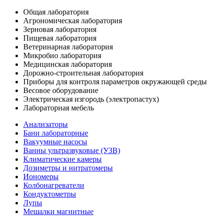
Общая лаборатория
Агрономическая лаборатория
Зерновая лаборатория
Пищевая лаборатория
Ветеринарная лаборатория
Микробио лаборатория
Медицинская лаборатория
Дорожно-строительная лаборатория
Приборы для контроля параметров окружающей среды
Весовое оборудование
Электрическая изгородь (электропастух)
Лабораторная мебель
Анализаторы
Бани лабораторные
Вакуумные насосы
Ванны ультразвуковые (УЗВ)
Климатические камеры
Дозиметры и нитратомеры
Иономеры
Колбонагреватели
Кондуктометры
Лупы
Мешалки магнитные