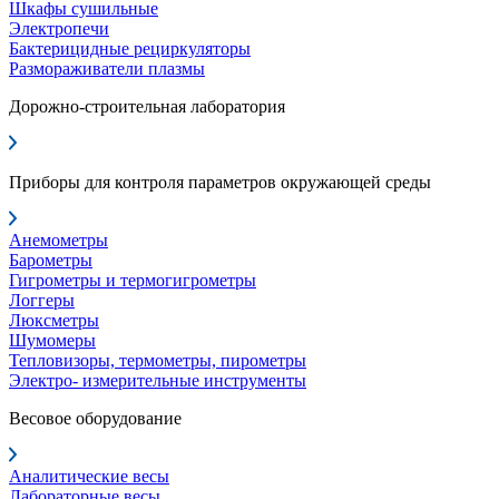
Шкафы сушильные
Электропечи
Бактерицидные рециркуляторы
Размораживатели плазмы
Дорожно-строительная лаборатория
Приборы для контроля параметров окружающей среды
Анемометры
Барометры
Гигрометры и термогигрометры
Логгеры
Люксметры
Шумомеры
Тепловизоры, термометры, пирометры
Электро- измерительные инструменты
Весовое оборудование
Аналитические весы
Лабораторные весы