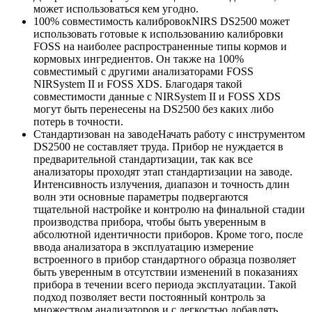
может использоваться кем угодно.
100% совместимость калибровок
NIRS DS2500 может
использовать готовые к использованию калибровки
FOSS на наиболее распространенные типы кормов и
кормовых ингредиентов. Он также на 100%
совместимый с другими анализаторами FOSS
NIRSystem II и FOSS XDS. Благодаря такой
совместимости данные с NIRSystem II и FOSS XDS
могут быть перенесены на DS2500 без каких либо
потерь в точности.
Стандартизован на заводе
Начать работу с инструментом
DS2500 не составляет труда. Прибор не нуждается в
предварительной стандартизации, так как все
анализаторы проходят этап стандартизации на заводе.
Интенсивность излучения, диапазон и точность длин
волн эти основные параметры подвергаются
тщательной настройке и контролю на финальной стадии
производства прибора, чтобы быть уверенным в
абсолютной идентичности приборов. Кроме того, после
ввода анализатора в эксплуатацию измерение
встроенного в прибор стандартного образца позволяет
быть уверенным в отсутствии изменений в показаниях
прибора в течении всего периода эксплуатации. Такой
подход позволяет вести постоянный контроль за
множеством анализаторов и с легкостью добавлять