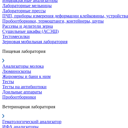
Инфракрасные анализаторы
Лабораторные мельницы
Лабораторные прессы
ПЧП, приборы измерения деформации клейковины, устройства
Пробоотборники, термоштанги, контейнеры, щупы
Рассевы и делители зерна
Сушильные шкафы (АСЭШ)
Тестомесилки
Зерновая мобильная лаборатория
Пищевая лаборатория
Анализаторы молока
Люминоскопы
Жиромеры и бани к ним
Тесты
Тесты на антибиотики
Доильные аппараты
Пробоотборники
Ветеринарная лаборатория
Гематологический анализатор
ИФА анализаторы