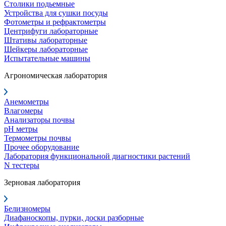
Столики подьемные
Устройства для сушки посуды
Фотометры и рефрактометры
Центрифуги лабораторные
Штативы лабораторные
Шейкеры лабораторные
Испытательные машины
Агрономическая лаборатория
Анемометры
Влагомеры
Анализаторы почвы
pH метры
Термометры почвы
Прочее оборудование
Лаборатория функциональной диагностики растений
N тестеры
Зерновая лаборатория
Белизномеры
Диафаноскопы, пурки, доски разборные