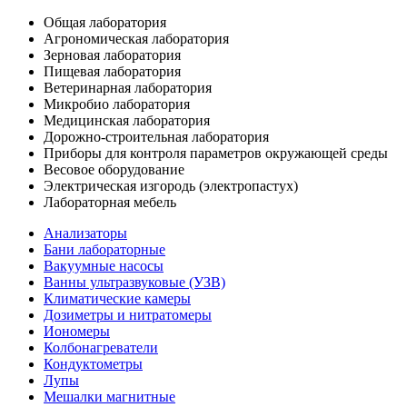
Общая лаборатория
Агрономическая лаборатория
Зерновая лаборатория
Пищевая лаборатория
Ветеринарная лаборатория
Микробио лаборатория
Медицинская лаборатория
Дорожно-строительная лаборатория
Приборы для контроля параметров окружающей среды
Весовое оборудование
Электрическая изгородь (электропастух)
Лабораторная мебель
Анализаторы
Бани лабораторные
Вакуумные насосы
Ванны ультразвуковые (УЗВ)
Климатические камеры
Дозиметры и нитратомеры
Иономеры
Колбонагреватели
Кондуктометры
Лупы
Мешалки магнитные