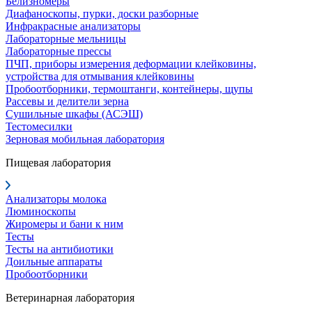
Белизномеры
Диафаноскопы, пурки, доски разборные
Инфракрасные анализаторы
Лабораторные мельницы
Лабораторные прессы
ПЧП, приборы измерения деформации клейковины,
устройства для отмывания клейковины
Пробоотборники, термоштанги, контейнеры, щупы
Рассевы и делители зерна
Сушильные шкафы (АСЭШ)
Тестомесилки
Зерновая мобильная лаборатория
Пищевая лаборатория
Анализаторы молока
Люминоскопы
Жиромеры и бани к ним
Тесты
Тесты на антибиотики
Доильные аппараты
Пробоотборники
Ветеринарная лаборатория