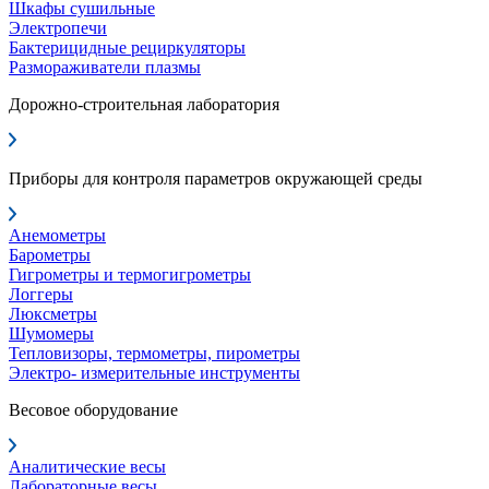
Шкафы сушильные
Электропечи
Бактерицидные рециркуляторы
Размораживатели плазмы
Дорожно-строительная лаборатория
Приборы для контроля параметров окружающей среды
Анемометры
Барометры
Гигрометры и термогигрометры
Логгеры
Люксметры
Шумомеры
Тепловизоры, термометры, пирометры
Электро- измерительные инструменты
Весовое оборудование
Аналитические весы
Лабораторные весы