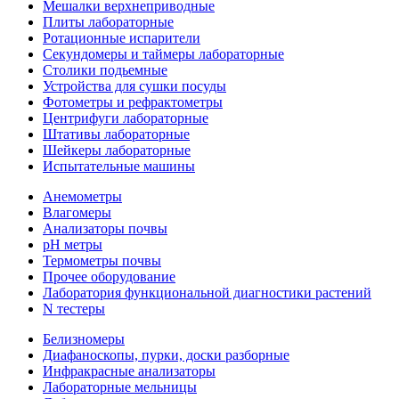
Мешалки верхнеприводные
Плиты лабораторные
Ротационные испарители
Секундомеры и таймеры лабораторные
Столики подьемные
Устройства для сушки посуды
Фотометры и рефрактометры
Центрифуги лабораторные
Штативы лабораторные
Шейкеры лабораторные
Испытательные машины
Анемометры
Влагомеры
Анализаторы почвы
pH метры
Термометры почвы
Прочее оборудование
Лаборатория функциональной диагностики растений
N тестеры
Белизномеры
Диафаноскопы, пурки, доски разборные
Инфракрасные анализаторы
Лабораторные мельницы