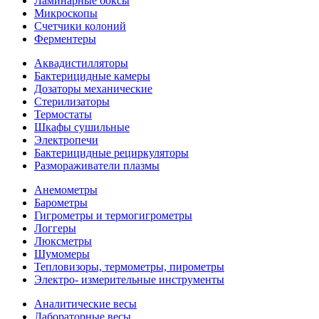
Ламинарные боксы
Микроскопы
Счетчики колоний
Ферментеры
Аквадистилляторы
Бактерицидные камеры
Дозаторы механические
Стерилизаторы
Термостаты
Шкафы сушильные
Электропечи
Бактерицидные рециркуляторы
Размораживатели плазмы
Анемометры
Барометры
Гигрометры и термогигрометры
Логгеры
Люксметры
Шумомеры
Тепловизоры, термометры, пирометры
Электро- измерительные инструменты
Аналитические весы
Лабораторные весы