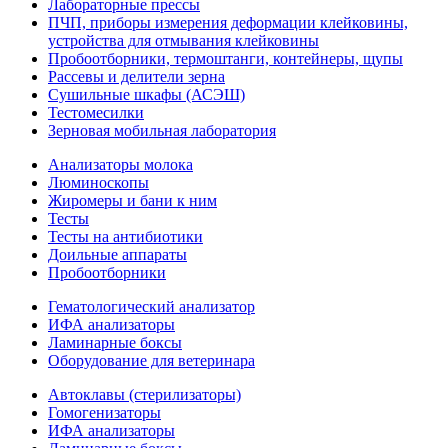
Лабораторные прессы
ПЧП, приборы измерения деформации клейковины,
устройства для отмывания клейковины
Пробоотборники, термоштанги, контейнеры, щупы
Рассевы и делители зерна
Сушильные шкафы (АСЭШ)
Тестомесилки
Зерновая мобильная лаборатория
Анализаторы молока
Люминоскопы
Жиромеры и бани к ним
Тесты
Тесты на антибиотики
Доильные аппараты
Пробоотборники
Гематологический анализатор
ИФА анализаторы
Ламинарные боксы
Оборудование для ветеринара
Автоклавы (стерилизаторы)
Гомогенизаторы
ИФА анализаторы