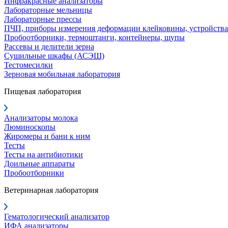
Инфракрасные анализаторы
Лабораторные мельницы
Лабораторные прессы
ПЧП, приборы измерения деформации клейковины, устройства
Пробоотборники, термоштанги, контейнеры, щупы
Рассевы и делители зерна
Сушильные шкафы (АСЭШ)
Тестомесилки
Зерновая мобильная лаборатория
Пищевая лаборатория
Анализаторы молока
Люминоскопы
Жиромеры и бани к ним
Тесты
Тесты на антибиотики
Доильные аппараты
Пробоотборники
Ветеринарная лаборатория
Гематологический анализатор
ИФА анализаторы