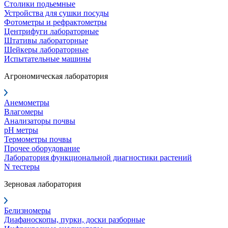
Столики подьемные
Устройства для сушки посуды
Фотометры и рефрактометры
Центрифуги лабораторные
Штативы лабораторные
Шейкеры лабораторные
Испытательные машины
Агрономическая лаборатория
Анемометры
Влагомеры
Анализаторы почвы
pH метры
Термометры почвы
Прочее оборудование
Лаборатория функциональной диагностики растений
N тестеры
Зерновая лаборатория
Белизномеры
Диафаноскопы, пурки, доски разборные