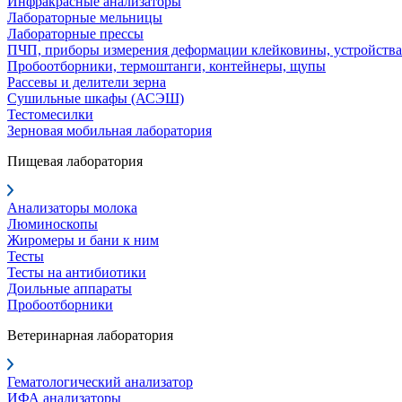
Инфракрасные анализаторы
Лабораторные мельницы
Лабораторные прессы
ПЧП, приборы измерения деформации клейковины, устройства
Пробоотборники, термоштанги, контейнеры, щупы
Рассевы и делители зерна
Сушильные шкафы (АСЭШ)
Тестомесилки
Зерновая мобильная лаборатория
Пищевая лаборатория
Анализаторы молока
Люминоскопы
Жиромеры и бани к ним
Тесты
Тесты на антибиотики
Доильные аппараты
Пробоотборники
Ветеринарная лаборатория
Гематологический анализатор
ИФА анализаторы