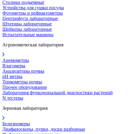
Столики подьемные
Устройства для сушки посуды
Фотометры и рефрактометры
Центрифуги лабораторные
Штативы лабораторные
Шейкеры лабораторные
Испытательные машины
Агрономическая лаборатория
Анемометры
Влагомеры
Анализаторы почвы
pH метры
Термометры почвы
Прочее оборудование
Лаборатория функциональной диагностики растений
N тестеры
Зерновая лаборатория
Белизномеры
Диафаноскопы, пурки, доски разборные