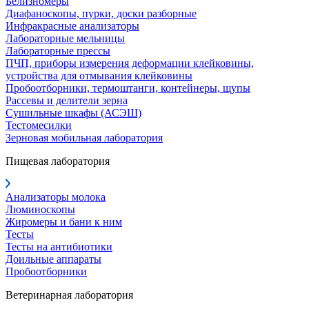
Белизномеры
Диафаноскопы, пурки, доски разборные
Инфракрасные анализаторы
Лабораторные мельницы
Лабораторные прессы
ПЧП, приборы измерения деформации клейковины,
устройства для отмывания клейковины
Пробоотборники, термоштанги, контейнеры, щупы
Рассевы и делители зерна
Сушильные шкафы (АСЭШ)
Тестомесилки
Зерновая мобильная лаборатория
Пищевая лаборатория
Анализаторы молока
Люминоскопы
Жиромеры и бани к ним
Тесты
Тесты на антибиотики
Доильные аппараты
Пробоотборники
Ветеринарная лаборатория