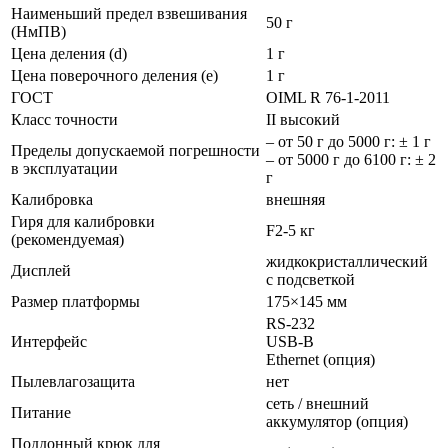
Наименьший предел взвешивания
50 г
(НмПВ)
Цена деления (d)
1 г
Цена поверочного деления (e)
1 г
ГОСТ
OIML R 76-1-2011
Класс точности
II высокий
– от 50 г до 5000 г: ± 1 г
Пределы допускаемой погрешности
– от 5000 г до 6100 г: ± 2
в эксплуатации
г
Калибровка
внешняя
Гиря для калибровки
F2-5 кг
(рекомендуемая)
жидкокристаллический
Дисплей
с подсветкой
Размер платформы
175×145 мм
RS-232
Интерфейс
USB-B
Ethernet (опция)
Пылевлагозащита
нет
сеть / внешний
Питание
аккумулятор (опция)
Поддонный крюк для