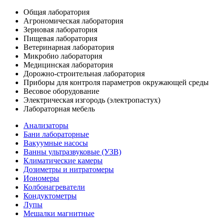
Общая лаборатория
Агрономическая лаборатория
Зерновая лаборатория
Пищевая лаборатория
Ветеринарная лаборатория
Микробио лаборатория
Медицинская лаборатория
Дорожно-строительная лаборатория
Приборы для контроля параметров окружающей среды
Весовое оборудование
Электрическая изгородь (электропастух)
Лабораторная мебель
Анализаторы
Бани лабораторные
Вакуумные насосы
Ванны ультразвуковые (УЗВ)
Климатические камеры
Дозиметры и нитратомеры
Иономеры
Колбонагреватели
Кондуктометры
Лупы
Мешалки магнитные