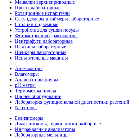
Мешалки верхнеприводные
Плиты лабораторные
Ротационные испарители
Секундомеры и таймеры лабораторные
Столики подьемные
Устройства для сушки посуды
Фотометры и рефрактометры
Центрифуги лабораторные
Штативы лабораторные
Шейкеры лабораторные
Испытательные машины
Анемометры
Влагомеры
Анализаторы почвы
pH метры
Термометры почвы
Прочее оборудование
Лаборатория функциональной диагностики растений
N тестеры
Белизномеры
Диафаноскопы, пурки, доски разборные
Инфракрасные анализаторы
Лабораторные мельницы