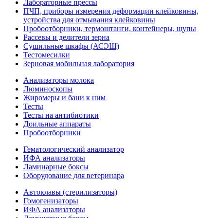
Лабораторные прессы
ПЧП, приборы измерения деформации клейковины,
устройства для отмывания клейковины
Пробоотборники, термоштанги, контейнеры, щупы
Рассевы и делители зерна
Сушильные шкафы (АСЭШ)
Тестомесилки
Зерновая мобильная лаборатория
Анализаторы молока
Люминоскопы
Жиромеры и бани к ним
Тесты
Тесты на антибиотики
Доильные аппараты
Пробоотборники
Гематологический анализатор
ИФА анализаторы
Ламинарные боксы
Оборудование для ветеринара
Автоклавы (стерилизаторы)
Гомогенизаторы
ИФА анализаторы