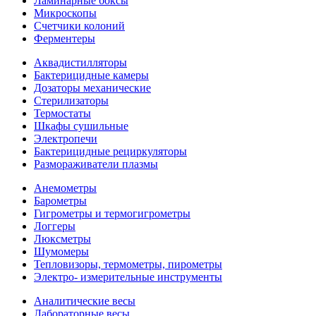
Ламинарные боксы
Микроскопы
Счетчики колоний
Ферментеры
Аквадистилляторы
Бактерицидные камеры
Дозаторы механические
Стерилизаторы
Термостаты
Шкафы сушильные
Электропечи
Бактерицидные рециркуляторы
Размораживатели плазмы
Анемометры
Барометры
Гигрометры и термогигрометры
Логгеры
Люксметры
Шумомеры
Тепловизоры, термометры, пирометры
Электро- измерительные инструменты
Аналитические весы
Лабораторные весы