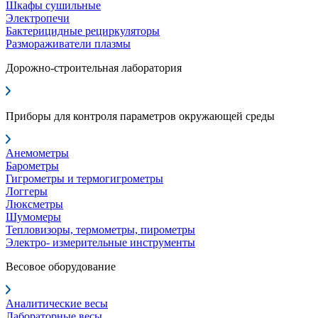
Шкафы сушильные
Электропечи
Бактерицидные рециркуляторы
Размораживатели плазмы
Дорожно-строительная лаборатория
Приборы для контроля параметров окружающей среды
Анемометры
Барометры
Гигрометры и термогигрометры
Логгеры
Люксметры
Шумомеры
Тепловизоры, термометры, пирометры
Электро- измерительные инструменты
Весовое оборудование
Аналитические весы
Лабораторные весы