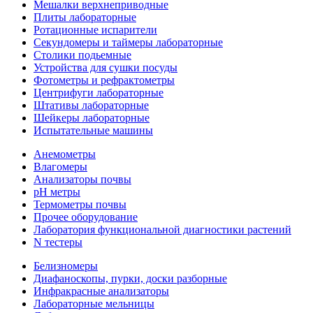
Мешалки верхнеприводные
Плиты лабораторные
Ротационные испарители
Секундомеры и таймеры лабораторные
Столики подьемные
Устройства для сушки посуды
Фотометры и рефрактометры
Центрифуги лабораторные
Штативы лабораторные
Шейкеры лабораторные
Испытательные машины
Анемометры
Влагомеры
Анализаторы почвы
pH метры
Термометры почвы
Прочее оборудование
Лаборатория функциональной диагностики растений
N тестеры
Белизномеры
Диафаноскопы, пурки, доски разборные
Инфракрасные анализаторы
Лабораторные мельницы