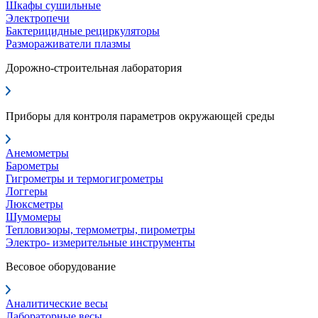
Шкафы сушильные
Электропечи
Бактерицидные рециркуляторы
Размораживатели плазмы
Дорожно-строительная лаборатория
Приборы для контроля параметров окружающей среды
Анемометры
Барометры
Гигрометры и термогигрометры
Логгеры
Люксметры
Шумомеры
Тепловизоры, термометры, пирометры
Электро- измерительные инструменты
Весовое оборудование
Аналитические весы
Лабораторные весы