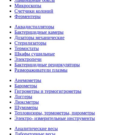
Ламинарные боксы
Микроскопы
Счетчики колоний
Ферментеры
Аквадистилляторы
Бактерицидные камеры
Дозаторы механические
Стерилизаторы
Термостаты
Шкафы сушильные
Электропечи
Бактерицидные рециркуляторы
Размораживатели плазмы
Анемометры
Барометры
Гигрометры и термогигрометры
Логгеры
Люксметры
Шумомеры
Тепловизоры, термометры, пирометры
Электро- измерительные инструменты
Аналитические весы
Лабораторные весы