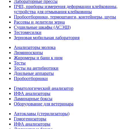
Лабораторные прессы
ПЧП, приборы измерения деформации клейковины,
устройства для отмывания клейковины
Пробоотборники, термоштанги, контейнеры, щупы
Рассевы и делители зерна
Сушильные шкафы (АСЭШ)
Тестомесилки
Зерновая мобильная лаборатория
Анализаторы молока
Люминоскопы
Жиромеры и бани к ним
Тесты
Тесты на антибиотики
Доильные аппараты
Пробоотборники
Гематологический анализатор
ИФА анализаторы
Ламинарные боксы
Оборудование для ветеринара
Автоклавы (стерилизаторы)
Гомогенизаторы
ИФА анализаторы