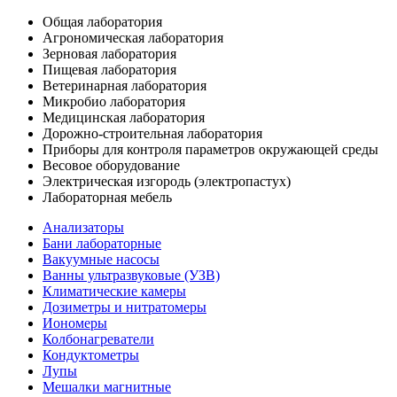
Общая лаборатория
Агрономическая лаборатория
Зерновая лаборатория
Пищевая лаборатория
Ветеринарная лаборатория
Микробио лаборатория
Медицинская лаборатория
Дорожно-строительная лаборатория
Приборы для контроля параметров окружающей среды
Весовое оборудование
Электрическая изгородь (электропастух)
Лабораторная мебель
Анализаторы
Бани лабораторные
Вакуумные насосы
Ванны ультразвуковые (УЗВ)
Климатические камеры
Дозиметры и нитратомеры
Иономеры
Колбонагреватели
Кондуктометры
Лупы
Мешалки магнитные