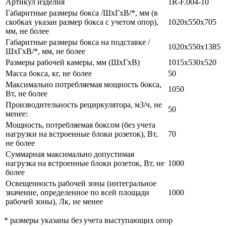
Артикул изделия
1R-F.004-10
Габаритные размеры бокса /ШхГхВ/*, мм (в
скобках указан размер бокса с учетом опор),
1020х550х705
мм, не более
Габаритные размеры бокса на подставке /
1020х550х1385
ШхГхВ/*, мм, не более
Размеры рабочей камеры, мм (ШхГхВ)
1015х530х520
Масса бокса, кг, не более
50
Максимально потребляемая мощность бокса,
1050
Вт, не более
Производительность рециркулятора, м3/ч, не
50
менее:
Мощность, потребляемая боксом (без учета
нагрузки на встроенные блоки розеток), Вт,
70
не более
Суммарная максимально допустимая
нагрузка на встроенные блоки розеток, Вт, не
1000
более
Освещенность рабочей зоны (интегральное
значение, определенное по всей площади
1000
рабочей зоны), Лк, не менее
* размеры указаны без учета выступающих опор