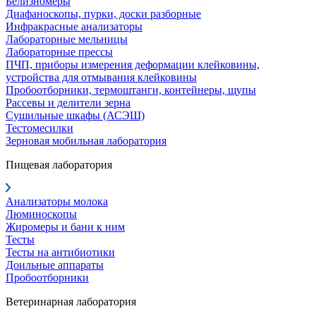
Белизномеры
Диафаноскопы, пурки, доски разборные
Инфракрасные анализаторы
Лабораторные мельницы
Лабораторные прессы
ПЧП, приборы измерения деформации клейковины,
устройства для отмывания клейковины
Пробоотборники, термоштанги, контейнеры, щупы
Рассевы и делители зерна
Сушильные шкафы (АСЭШ)
Тестомесилки
Зерновая мобильная лаборатория
Пищевая лаборатория
Анализаторы молока
Люминоскопы
Жиромеры и бани к ним
Тесты
Тесты на антибиотики
Доильные аппараты
Пробоотборники
Ветеринарная лаборатория