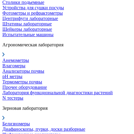
Столики подьемные
Устройства для сушки посуды
Фотометры и рефрактометры
Центрифуги лабораторные
Штативы лабораторные
Шейкеры лабораторные
Испытательные машины
Агрономическая лаборатория
Анемометры
Влагомеры
Анализаторы почвы
pH метры
Термометры почвы
Прочее оборудование
Лаборатория функциональной диагностики растений
N тестеры
Зерновая лаборатория
Белизномеры
Диафаноскопы, пурки, доски разборные