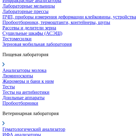
Инфракрасные анализаторы
Лабораторные мельницы
Лабораторные прессы
ПЧП, приборы измерения деформации клейковины, устройства
Пробоотборники, термоштанги, контейнеры, щупы
Рассевы и делители зерна
Сушильные шкафы (АСЭШ)
Тестомесилки
Зерновая мобильная лаборатория
Пищевая лаборатория
Анализаторы молока
Люминоскопы
Жиромеры и бани к ним
Тесты
Тесты на антибиотики
Доильные аппараты
Пробоотборники
Ветеринарная лаборатория
Гематологический анализатор
ИФА анализаторы