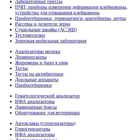
Лабораторные прессы
ПЧП, приборы измерения деформации клейковины,
устройства для отмывания клейковины
Пробоотборники, термоштанги, контейнеры, щупы
Рассевы и делители зерна
Сушильные шкафы (АСЭШ)
Тестомесилки
Зерновая мобильная лаборатория
Анализаторы молока
Люминоскопы
Жиромеры и бани к ним
Тесты
Тесты на антибиотики
Доильные аппараты
Пробоотборники
Гематологический анализатор
ИФА анализаторы
Ламинарные боксы
Оборудование для ветеринара
Автоклавы (стерилизаторы)
Гомогенизаторы
ИФА анализаторы