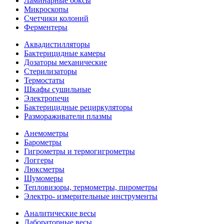
Ламинарные боксы
Микроскопы
Счетчики колоний
Ферментеры
Аквадистилляторы
Бактерицидные камеры
Дозаторы механические
Стерилизаторы
Термостаты
Шкафы сушильные
Электропечи
Бактерицидные рециркуляторы
Размораживатели плазмы
Анемометры
Барометры
Гигрометры и термогигрометры
Логгеры
Люксметры
Шумомеры
Тепловизоры, термометры, пирометры
Электро- измерительные инструменты
Аналитические весы
Лабораторные весы