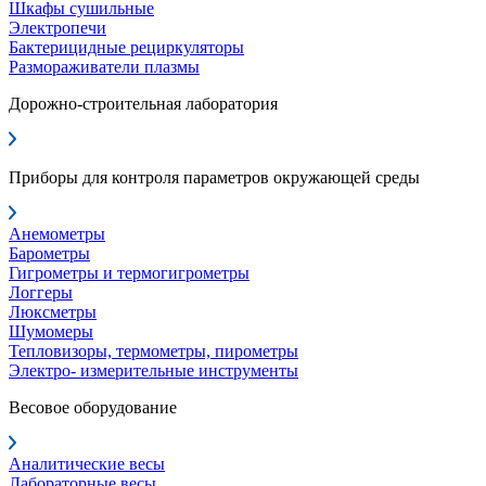
Шкафы сушильные
Электропечи
Бактерицидные рециркуляторы
Размораживатели плазмы
Дорожно-строительная лаборатория
Приборы для контроля параметров окружающей среды
Анемометры
Барометры
Гигрометры и термогигрометры
Логгеры
Люксметры
Шумомеры
Тепловизоры, термометры, пирометры
Электро- измерительные инструменты
Весовое оборудование
Аналитические весы
Лабораторные весы