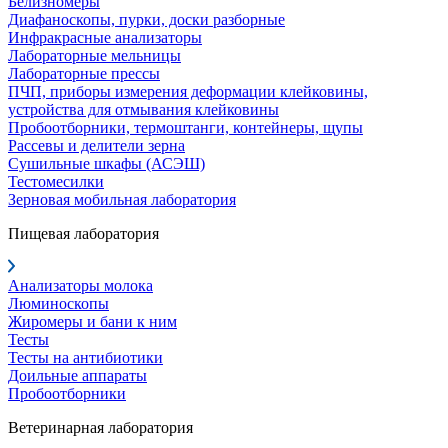
Белизномеры
Диафаноскопы, пурки, доски разборные
Инфракрасные анализаторы
Лабораторные мельницы
Лабораторные прессы
ПЧП, приборы измерения деформации клейковины,
устройства для отмывания клейковины
Пробоотборники, термоштанги, контейнеры, щупы
Рассевы и делители зерна
Сушильные шкафы (АСЭШ)
Тестомесилки
Зерновая мобильная лаборатория
Пищевая лаборатория
Анализаторы молока
Люминоскопы
Жиромеры и бани к ним
Тесты
Тесты на антибиотики
Доильные аппараты
Пробоотборники
Ветеринарная лаборатория