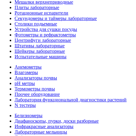
Мешалки верхнеприводные
Плиты лабораторные
Ротационные испарители
Секундомеры и таймеры лабораторные
Столики подьемные
Устройства для сушки посуды
Фотометры и рефрактометры
Центрифуги лабораторные
Штативы лабораторные
Шейкеры лабораторные
Испытательные машины
Анемометры
Влагомеры
Анализаторы почвы
pH метры
Термометры почвы
Прочее оборудование
Лаборатория функциональной диагностики растений
N тестеры
Белизномеры
Диафаноскопы, пурки, доски разборные
Инфракрасные анализаторы
Лабораторные мельницы