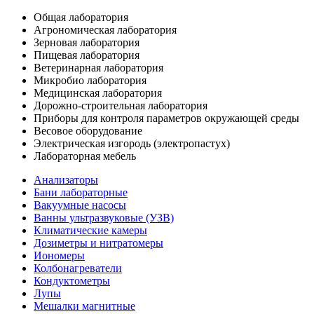
Общая лаборатория
Агрономическая лаборатория
Зерновая лаборатория
Пищевая лаборатория
Ветеринарная лаборатория
Микробио лаборатория
Медицинская лаборатория
Дорожно-строительная лаборатория
Приборы для контроля параметров окружающей среды
Весовое оборудование
Электрическая изгородь (электропастух)
Лабораторная мебель
Анализаторы
Бани лабораторные
Вакуумные насосы
Ванны ультразвуковые (УЗВ)
Климатические камеры
Дозиметры и нитратомеры
Иономеры
Колбонагреватели
Кондуктометры
Лупы
Мешалки магнитные