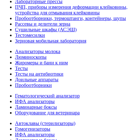
Лабораторные прессы
ПЧП, приборы измерения деформации клейковины,
устройства для отмывания клейковины
Пробоотборники, термоштанги, контейнеры, щупы
Рассевы и делители зерна
Сушильные шкафы (АСЭШ)
Тестомесилки
Зерновая мобильная лаборатория
Анализаторы молока
Люминоскопы
Жиромеры и бани к ним
Тесты
Тесты на антибиотики
Доильные аппараты
Пробоотборники
Гематологический анализатор
ИФА анализаторы
Ламинарные боксы
Оборудование для ветеринара
Автоклавы (стерилизаторы)
Гомогенизаторы
ИФА анализаторы