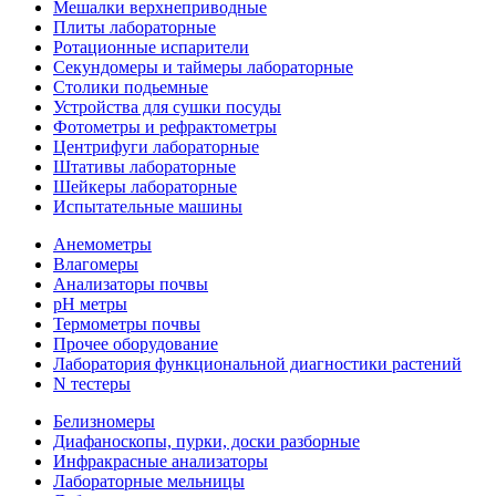
Мешалки верхнеприводные
Плиты лабораторные
Ротационные испарители
Секундомеры и таймеры лабораторные
Столики подьемные
Устройства для сушки посуды
Фотометры и рефрактометры
Центрифуги лабораторные
Штативы лабораторные
Шейкеры лабораторные
Испытательные машины
Анемометры
Влагомеры
Анализаторы почвы
pH метры
Термометры почвы
Прочее оборудование
Лаборатория функциональной диагностики растений
N тестеры
Белизномеры
Диафаноскопы, пурки, доски разборные
Инфракрасные анализаторы
Лабораторные мельницы