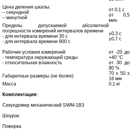
Цена деления шкалы:
от 0,1 с
– секундной
от 0,5
– минутной
мин
Пределы допускаемой абсолютной
погрешности измерений интервалов времени
±0,3 с
- для интервала времени 30 с
±0,7 с
- для интервала времени 900 с
Рабочие условия измерений:
от -20 до
- температура окружающей среды
+40 °С
- относительная влажность
от 30 до
80 %
70 x 50 x
Габаритные размеры (не более)
16 мм
Масса
0,1 кг
Комплектация:
Секундомер механический SWM-1B3
Шнурок
Поверка