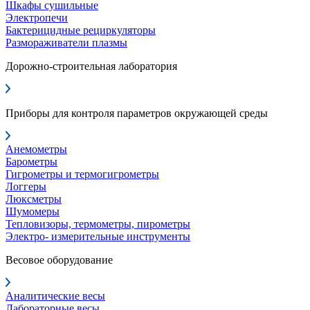
Шкафы сушильные
Электропечи
Бактерицидные рециркуляторы
Размораживатели плазмы
Дорожно-строительная лаборатория
Приборы для контроля параметров окружающей среды
Анемометры
Барометры
Гигрометры и термогигрометры
Логгеры
Люксметры
Шумомеры
Тепловизоры, термометры, пирометры
Электро- измерительные инструменты
Весовое оборудование
Аналитические весы
Лабораторные весы