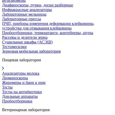
Белизномеры
Диафаноскопы, пурки, доски разборные
Инфракрасные анализаторы
Лабораторные мельницы
Лабораторные прессы
ПЧП, приборы измерения деформации клейковины,
устройства для отмывания клейковины
Пробоотборники, термоштанги, контейнеры, щупы
Рассевы и делители зерна
Сушильные шкафы (АСЭШ)
Тестомесилки
Зерновая мобильная лаборатория
Пищевая лаборатория
Анализаторы молока
Люминоскопы
Жиромеры и бани к ним
Тесты
Тесты на антибиотики
Доильные аппараты
Пробоотборники
Ветеринарная лаборатория