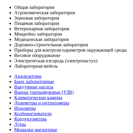
Общая лаборатория
Агрономическая лаборатория
Зерновая лаборатория
Пищевая лаборатория
Ветеринарная лаборатория
Микробио лаборатория
Медицинская лаборатория
Дорожно-строительная лаборатория
Приборы для контроля параметров окружающей среды
Весовое оборудование
Электрическая изгородь (электропастух)
Лабораторная мебель
Анализаторы
Бани лабораторные
Вакуумные насосы
Ванны ультразвуковые (УЗВ)
Климатические камеры
Дозиметры и нитратомеры
Иономеры
Колбонагреватели
Кондуктометры
Лупы
Мешалки магнитные