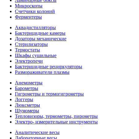
Ламинарные боксы
Микроскопы
Счетчики колоний
Ферментеры
Аквадистилляторы
Бактерицидные камеры
Дозаторы механические
Стерилизаторы
Термостаты
Шкафы сушильные
Электропечи
Бактерицидные рециркуляторы
Размораживатели плазмы
Анемометры
Барометры
Гигрометры и термогигрометры
Логгеры
Люксметры
Шумомеры
Тепловизоры, термометры, пирометры
Электро- измерительные инструменты
Аналитические весы
Лабораторные весы