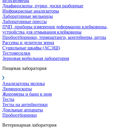
Белизномеры
Диафаноскопы, пурки, доски разборные
Инфракрасные анализаторы
Лабораторные мельницы
Лабораторные прессы
ПЧП, приборы измерения деформации клейковины,
устройства для отмывания клейковины
Пробоотборники, термоштанги, контейнеры, щупы
Рассевы и делители зерна
Сушильные шкафы (АСЭШ)
Тестомесилки
Зерновая мобильная лаборатория
Пищевая лаборатория
Анализаторы молока
Люминоскопы
Жиромеры и бани к ним
Тесты
Тесты на антибиотики
Доильные аппараты
Пробоотборники
Ветеринарная лаборатория