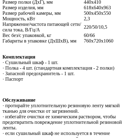
Размер полки (ДхГ), мм
440х410
Размер изделия, мм
618х640х963
Размер рабочей камеры, мм
500х450х550
Мощность, кВт
2,3
Напряжение/частота питающей сети/
220/50/10,5
сила тока, В/Гц/А
Вес без/с упаковкой, кг
60/66
Габариты в упаковке (ДхШхВ), мм
760х720х1060
Комплектация
· Сушильный шкаф - 1 шт.
· Полка - 4 шт. (стандартная комплектация - 2 полки)
· Запасной предохранитель - 1 шт.
· Паспорт
Обслуживание
· протирайте уплотнительную резиновую ленту мягкой
тканью для очистки от загрязнений.
· избегайте очистки ее химическим раствором, чтобы
предотвратить повреждение уплотнительной резиновой
ленты.
· если сушильный шкаф не используется в течение