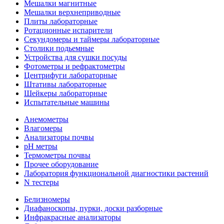
Мешалки магнитные
Мешалки верхнеприводные
Плиты лабораторные
Ротационные испарители
Секундомеры и таймеры лабораторные
Столики подьемные
Устройства для сушки посуды
Фотометры и рефрактометры
Центрифуги лабораторные
Штативы лабораторные
Шейкеры лабораторные
Испытательные машины
Анемометры
Влагомеры
Анализаторы почвы
pH метры
Термометры почвы
Прочее оборудование
Лаборатория функциональной диагностики растений
N тестеры
Белизномеры
Диафаноскопы, пурки, доски разборные
Инфракрасные анализаторы