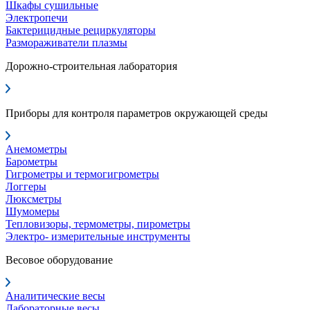
Шкафы сушильные
Электропечи
Бактерицидные рециркуляторы
Размораживатели плазмы
Дорожно-строительная лаборатория
Приборы для контроля параметров окружающей среды
Анемометры
Барометры
Гигрометры и термогигрометры
Логгеры
Люксметры
Шумомеры
Тепловизоры, термометры, пирометры
Электро- измерительные инструменты
Весовое оборудование
Аналитические весы
Лабораторные весы