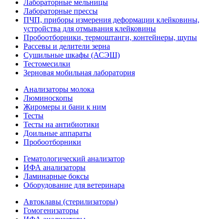
Лабораторные мельницы
Лабораторные прессы
ПЧП, приборы измерения деформации клейковины,
устройства для отмывания клейковины
Пробоотборники, термоштанги, контейнеры, щупы
Рассевы и делители зерна
Сушильные шкафы (АСЭШ)
Тестомесилки
Зерновая мобильная лаборатория
Анализаторы молока
Люминоскопы
Жиромеры и бани к ним
Тесты
Тесты на антибиотики
Доильные аппараты
Пробоотборники
Гематологический анализатор
ИФА анализаторы
Ламинарные боксы
Оборудование для ветеринара
Автоклавы (стерилизаторы)
Гомогенизаторы