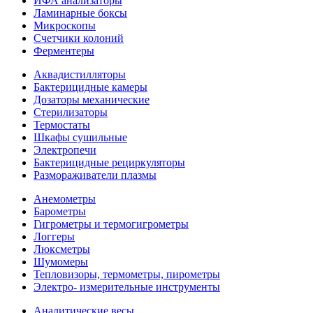
ИФА анализаторы
Ламинарные боксы
Микроскопы
Счетчики колоний
Ферментеры
Аквадистилляторы
Бактерицидные камеры
Дозаторы механические
Стерилизаторы
Термостаты
Шкафы сушильные
Электропечи
Бактерицидные рециркуляторы
Размораживатели плазмы
Анемометры
Барометры
Гигрометры и термогигрометры
Логгеры
Люксметры
Шумомеры
Тепловизоры, термометры, пирометры
Электро- измерительные инструменты
Аналитические весы