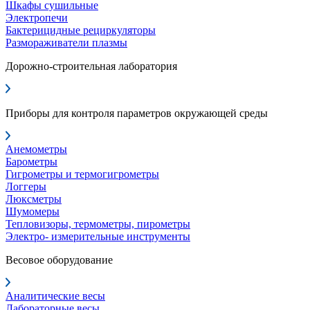
Шкафы сушильные
Электропечи
Бактерицидные рециркуляторы
Размораживатели плазмы
Дорожно-строительная лаборатория
Приборы для контроля параметров окружающей среды
Анемометры
Барометры
Гигрометры и термогигрометры
Логгеры
Люксметры
Шумомеры
Тепловизоры, термометры, пирометры
Электро- измерительные инструменты
Весовое оборудование
Аналитические весы
Лабораторные весы