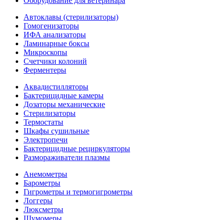
Оборудование для ветеринара
Автоклавы (стерилизаторы)
Гомогенизаторы
ИФА анализаторы
Ламинарные боксы
Микроскопы
Счетчики колоний
Ферментеры
Аквадистилляторы
Бактерицидные камеры
Дозаторы механические
Стерилизаторы
Термостаты
Шкафы сушильные
Электропечи
Бактерицидные рециркуляторы
Размораживатели плазмы
Анемометры
Барометры
Гигрометры и термогигрометры
Логгеры
Люксметры
Шумомеры