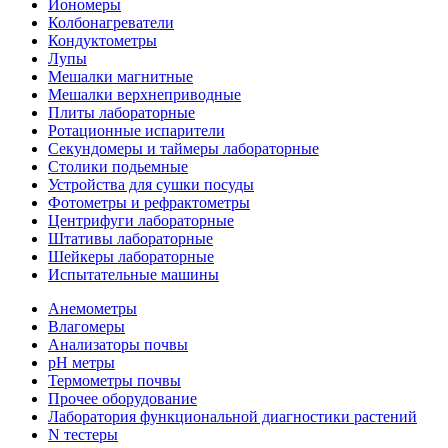
Иономеры
Колбонагреватели
Кондуктометры
Лупы
Мешалки магнитные
Мешалки верхнеприводные
Плиты лабораторные
Ротационные испарители
Секундомеры и таймеры лабораторные
Столики подьемные
Устройства для сушки посуды
Фотометры и рефрактометры
Центрифуги лабораторные
Штативы лабораторные
Шейкеры лабораторные
Испытательные машины
Анемометры
Влагомеры
Анализаторы почвы
pH метры
Термометры почвы
Прочее оборудование
Лаборатория функциональной диагностики растений
N тестеры