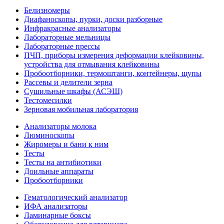
Белизномеры
Диафаноскопы, пурки, доски разборные
Инфракрасные анализаторы
Лабораторные мельницы
Лабораторные прессы
ПЧП, приборы измерения деформации клейковины,
устройства для отмывания клейковины
Пробоотборники, термоштанги, контейнеры, щупы
Рассевы и делители зерна
Сушильные шкафы (АСЭШ)
Тестомесилки
Зерновая мобильная лаборатория
Анализаторы молока
Люминоскопы
Жиромеры и бани к ним
Тесты
Тесты на антибиотики
Доильные аппараты
Пробоотборники
Гематологический анализатор
ИФА анализаторы
Ламинарные боксы