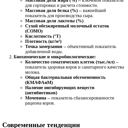
Массовая доля жира (%)
-- ключевой показатель
для сортировки и расчета стоимости.
Массовая доля белка (%)
-- важнейший
показатель для производства сыра.
Массовая доля лактозы (%)
Сухой обезжиренный молочный остаток
(СОМО)
Кислотность (°Т)
Плотность (кг/м³)
Точка замерзания
-- объективный показатель
добавленной воды.
Биохимические и микробиологические:
Количество соматических клеток (тыс./мл)
--
показатель здоровья коров и санитарного качества
молока.
Общая бактериальная обсемененность
(КМАФАнМ)
Наличие ингибирующих веществ
(антибиотиков)
Мочевина
-- показатель сбалансированности
рациона коров.
Современные тенденции