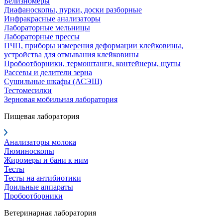
Белизномеры
Диафаноскопы, пурки, доски разборные
Инфракрасные анализаторы
Лабораторные мельницы
Лабораторные прессы
ПЧП, приборы измерения деформации клейковины,
устройства для отмывания клейковины
Пробоотборники, термоштанги, контейнеры, щупы
Рассевы и делители зерна
Сушильные шкафы (АСЭШ)
Тестомесилки
Зерновая мобильная лаборатория
Пищевая лаборатория
Анализаторы молока
Люминоскопы
Жиромеры и бани к ним
Тесты
Тесты на антибиотики
Доильные аппараты
Пробоотборники
Ветеринарная лаборатория