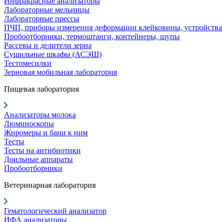
Инфракрасные анализаторы
Лабораторные мельницы
Лабораторные прессы
ПЧП, приборы измерения деформации клейковины, устройства
Пробоотборники, термоштанги, контейнеры, щупы
Рассевы и делители зерна
Сушильные шкафы (АСЭШ)
Тестомесилки
Зерновая мобильная лаборатория
Пищевая лаборатория
Анализаторы молока
Люминоскопы
Жиромеры и бани к ним
Тесты
Тесты на антибиотики
Доильные аппараты
Пробоотборники
Ветеринарная лаборатория
Гематологический анализатор
ИФА анализаторы