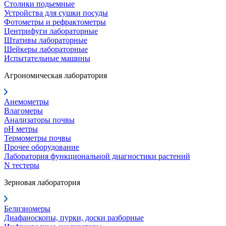
Столики подьемные
Устройства для сушки посуды
Фотометры и рефрактометры
Центрифуги лабораторные
Штативы лабораторные
Шейкеры лабораторные
Испытательные машины
Агрономическая лаборатория
Анемометры
Влагомеры
Анализаторы почвы
pH метры
Термометры почвы
Прочее оборудование
Лаборатория функциональной диагностики растений
N тестеры
Зерновая лаборатория
Белизномеры
Диафаноскопы, пурки, доски разборные