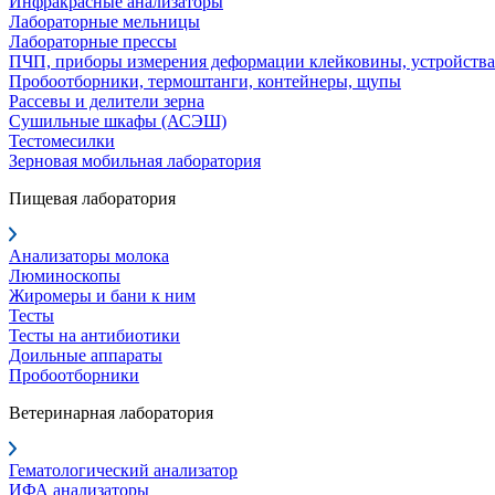
Инфракрасные анализаторы
Лабораторные мельницы
Лабораторные прессы
ПЧП, приборы измерения деформации клейковины, устройства
Пробоотборники, термоштанги, контейнеры, щупы
Рассевы и делители зерна
Сушильные шкафы (АСЭШ)
Тестомесилки
Зерновая мобильная лаборатория
Пищевая лаборатория
Анализаторы молока
Люминоскопы
Жиромеры и бани к ним
Тесты
Тесты на антибиотики
Доильные аппараты
Пробоотборники
Ветеринарная лаборатория
Гематологический анализатор
ИФА анализаторы