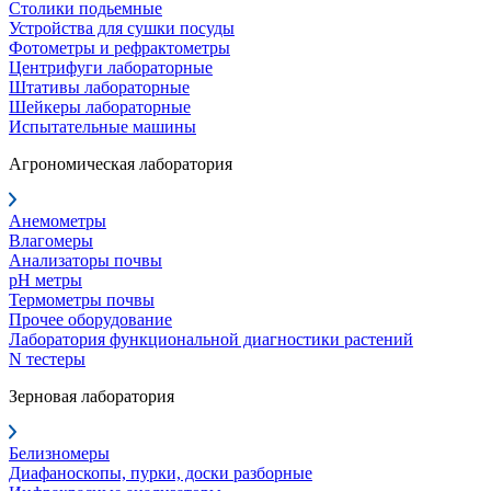
Столики подьемные
Устройства для сушки посуды
Фотометры и рефрактометры
Центрифуги лабораторные
Штативы лабораторные
Шейкеры лабораторные
Испытательные машины
Агрономическая лаборатория
Анемометры
Влагомеры
Анализаторы почвы
pH метры
Термометры почвы
Прочее оборудование
Лаборатория функциональной диагностики растений
N тестеры
Зерновая лаборатория
Белизномеры
Диафаноскопы, пурки, доски разборные