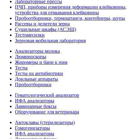
Лабораторные прессы
ПЧП, приборы измерения деформации клейковины,
устройства для отмывания клейковины
Пробоотборники, термоштанги, контейнеры, щупы
Рассевы и делители зерна
Сушильные шкафы (АСЭШ)
Тестомесилки
Зерновая мобильная лаборатория
Анализаторы молока
Люминоскопы
Жиромеры и бани к ним
Тесты
Тесты на антибиотики
Доильные аппараты
Пробоотборники
Гематологический анализатор
ИФА анализаторы
Ламинарные боксы
Оборудование для ветеринара
Автоклавы (стерилизаторы)
Гомогенизаторы
ИФА анализаторы