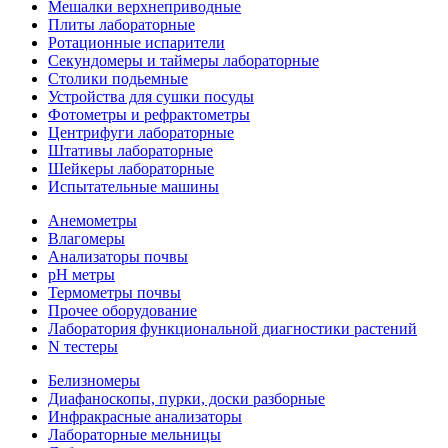
Мешалки верхнеприводные
Плиты лабораторные
Ротационные испарители
Секундомеры и таймеры лабораторные
Столики подьемные
Устройства для сушки посуды
Фотометры и рефрактометры
Центрифуги лабораторные
Штативы лабораторные
Шейкеры лабораторные
Испытательные машины
Анемометры
Влагомеры
Анализаторы почвы
pH метры
Термометры почвы
Прочее оборудование
Лаборатория функциональной диагностики растений
N тестеры
Белизномеры
Диафаноскопы, пурки, доски разборные
Инфракрасные анализаторы
Лабораторные мельницы