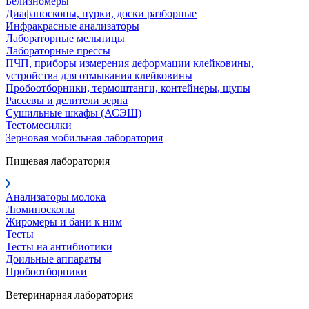
Белизномеры
Диафаноскопы, пурки, доски разборные
Инфракрасные анализаторы
Лабораторные мельницы
Лабораторные прессы
ПЧП, приборы измерения деформации клейковины,
устройства для отмывания клейковины
Пробоотборники, термоштанги, контейнеры, щупы
Рассевы и делители зерна
Сушильные шкафы (АСЭШ)
Тестомесилки
Зерновая мобильная лаборатория
Пищевая лаборатория
Анализаторы молока
Люминоскопы
Жиромеры и бани к ним
Тесты
Тесты на антибиотики
Доильные аппараты
Пробоотборники
Ветеринарная лаборатория