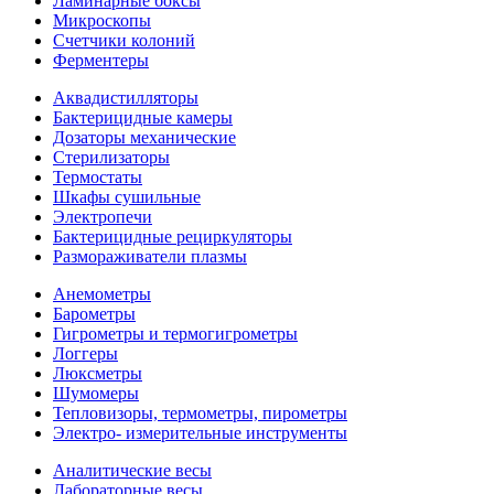
Ламинарные боксы
Микроскопы
Счетчики колоний
Ферментеры
Аквадистилляторы
Бактерицидные камеры
Дозаторы механические
Стерилизаторы
Термостаты
Шкафы сушильные
Электропечи
Бактерицидные рециркуляторы
Размораживатели плазмы
Анемометры
Барометры
Гигрометры и термогигрометры
Логгеры
Люксметры
Шумомеры
Тепловизоры, термометры, пирометры
Электро- измерительные инструменты
Аналитические весы
Лабораторные весы