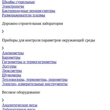
Шкафы сушильные
Электропечи
Бактерицидные рециркуляторы
Размораживатели плазмы
Дорожно-строительная лаборатория
Приборы для контроля параметров окружающей среды
Анемометры
Барометры
Гигрометры и термогигрометры
Логгеры
Люксметры
Шумомеры
Тепловизоры, термометры, пирометры
Электро- измерительные инструменты
Весовое оборудование
Аналитические весы
Лабораторные весы