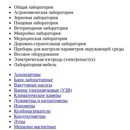
Общая лаборатория
Агрономическая лаборатория
Зерновая лаборатория
Пищевая лаборатория
Ветеринарная лаборатория
Микробио лаборатория
Медицинская лаборатория
Дорожно-строительная лаборатория
Приборы для контроля параметров окружающей среды
Весовое оборудование
Электрическая изгородь (электропастух)
Лабораторная мебель
Анализаторы
Бани лабораторные
Вакуумные насосы
Ванны ультразвуковые (УЗВ)
Климатические камеры
Дозиметры и нитратомеры
Иономеры
Колбонагреватели
Кондуктометры
Лупы
Мешалки магнитные