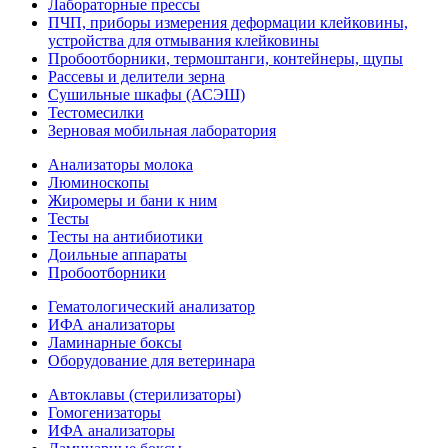
Лабораторные прессы
ПЧП, приборы измерения деформации клейковины,
устройства для отмывания клейковины
Пробоотборники, термоштанги, контейнеры, щупы
Рассевы и делители зерна
Сушильные шкафы (АСЭШ)
Тестомесилки
Зерновая мобильная лаборатория
Анализаторы молока
Люминоскопы
Жиромеры и бани к ним
Тесты
Тесты на антибиотики
Доильные аппараты
Пробоотборники
Гематологический анализатор
ИФА анализаторы
Ламинарные боксы
Оборудование для ветеринара
Автоклавы (стерилизаторы)
Гомогенизаторы
ИФА анализаторы