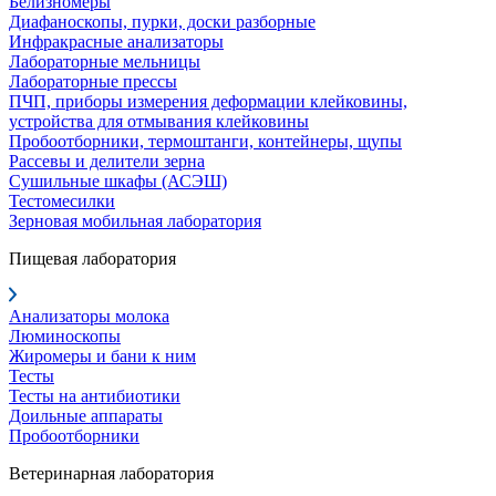
Белизномеры
Диафаноскопы, пурки, доски разборные
Инфракрасные анализаторы
Лабораторные мельницы
Лабораторные прессы
ПЧП, приборы измерения деформации клейковины,
устройства для отмывания клейковины
Пробоотборники, термоштанги, контейнеры, щупы
Рассевы и делители зерна
Сушильные шкафы (АСЭШ)
Тестомесилки
Зерновая мобильная лаборатория
Пищевая лаборатория
Анализаторы молока
Люминоскопы
Жиромеры и бани к ним
Тесты
Тесты на антибиотики
Доильные аппараты
Пробоотборники
Ветеринарная лаборатория