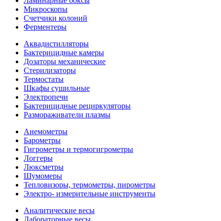
Ламинарные боксы
Микроскопы
Счетчики колоний
Ферментеры
Аквадистилляторы
Бактерицидные камеры
Дозаторы механические
Стерилизаторы
Термостаты
Шкафы сушильные
Электропечи
Бактерицидные рециркуляторы
Размораживатели плазмы
Анемометры
Барометры
Гигрометры и термогигрометры
Логгеры
Люксметры
Шумомеры
Тепловизоры, термометры, пирометры
Электро- измерительные инструменты
Аналитические весы
Лабораторные весы