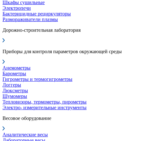
Шкафы сушильные
Электропечи
Бактерицидные рециркуляторы
Размораживатели плазмы
Дорожно-строительная лаборатория
Приборы для контроля параметров окружающей среды
Анемометры
Барометры
Гигрометры и термогигрометры
Логгеры
Люксметры
Шумомеры
Тепловизоры, термометры, пирометры
Электро- измерительные инструменты
Весовое оборудование
Аналитические весы
Лабораторные весы