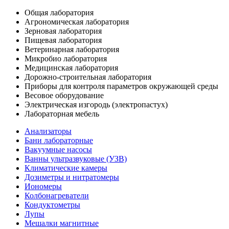
Общая лаборатория
Агрономическая лаборатория
Зерновая лаборатория
Пищевая лаборатория
Ветеринарная лаборатория
Микробио лаборатория
Медицинская лаборатория
Дорожно-строительная лаборатория
Приборы для контроля параметров окружающей среды
Весовое оборудование
Электрическая изгородь (электропастух)
Лабораторная мебель
Анализаторы
Бани лабораторные
Вакуумные насосы
Ванны ультразвуковые (УЗВ)
Климатические камеры
Дозиметры и нитратомеры
Иономеры
Колбонагреватели
Кондуктометры
Лупы
Мешалки магнитные