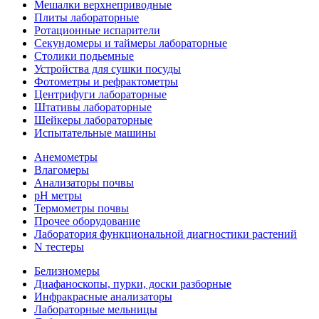
Мешалки верхнеприводные
Плиты лабораторные
Ротационные испарители
Секундомеры и таймеры лабораторные
Столики подьемные
Устройства для сушки посуды
Фотометры и рефрактометры
Центрифуги лабораторные
Штативы лабораторные
Шейкеры лабораторные
Испытательные машины
Анемометры
Влагомеры
Анализаторы почвы
pH метры
Термометры почвы
Прочее оборудование
Лаборатория функциональной диагностики растений
N тестеры
Белизномеры
Диафаноскопы, пурки, доски разборные
Инфракрасные анализаторы
Лабораторные мельницы