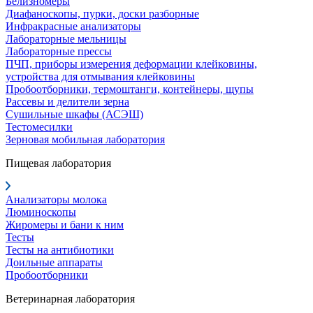
Белизномеры
Диафаноскопы, пурки, доски разборные
Инфракрасные анализаторы
Лабораторные мельницы
Лабораторные прессы
ПЧП, приборы измерения деформации клейковины,
устройства для отмывания клейковины
Пробоотборники, термоштанги, контейнеры, щупы
Рассевы и делители зерна
Сушильные шкафы (АСЭШ)
Тестомесилки
Зерновая мобильная лаборатория
Пищевая лаборатория
Анализаторы молока
Люминоскопы
Жиромеры и бани к ним
Тесты
Тесты на антибиотики
Доильные аппараты
Пробоотборники
Ветеринарная лаборатория