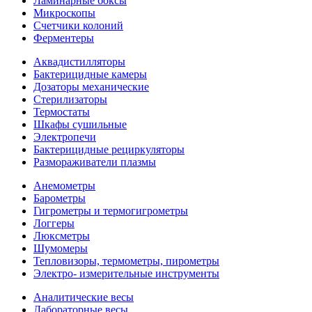
Ламинарные боксы
Микроскопы
Счетчики колоний
Ферментеры
Аквадистилляторы
Бактерицидные камеры
Дозаторы механические
Стерилизаторы
Термостаты
Шкафы сушильные
Электропечи
Бактерицидные рециркуляторы
Размораживатели плазмы
Анемометры
Барометры
Гигрометры и термогигрометры
Логгеры
Люксметры
Шумомеры
Тепловизоры, термометры, пирометры
Электро- измерительные инструменты
Аналитические весы
Лабораторные весы