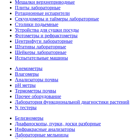
Мешалки верхнеприводные
Плиты лабораторные
Ротационные испарители
Секундомеры и таймеры лабораторные
Столики подьемные
Устройства для сушки посуды
Фотометры и рефрактометры
Центрифуги лабораторные
Штативы лабораторные
Шейкеры лабораторные
Испытательные машины
Анемометры
Влагомеры
Анализаторы почвы
pH метры
Термометры почвы
Прочее оборудование
Лаборатория функциональной диагностики растений
N тестеры
Белизномеры
Диафаноскопы, пурки, доски разборные
Инфракрасные анализаторы
Лабораторные мельницы