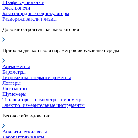
Шкафы сушильные
Электропечи
Бактерицидные рециркуляторы
Размораживатели плазмы
Дорожно-строительная лаборатория
Приборы для контроля параметров окружающей среды
Анемометры
Барометры
Гигрометры и термогигрометры
Логгеры
Люксметры
Шумомеры
Тепловизоры, термометры, пирометры
Электро- измерительные инструменты
Весовое оборудование
Аналитические весы
Лабораторные весы