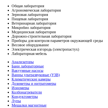
Общая лаборатория
Агрономическая лаборатория
Зерновая лаборатория
Пищевая лаборатория
Ветеринарная лаборатория
Микробио лаборатория
Медицинская лаборатория
Дорожно-строительная лаборатория
Приборы для контроля параметров окружающей среды
Весовое оборудование
Электрическая изгородь (электропастух)
Лабораторная мебель
Анализаторы
Бани лабораторные
Вакуумные насосы
Ванны ультразвуковые (УЗВ)
Климатические камеры
Дозиметры и нитратомеры
Иономеры
Колбонагреватели
Кондуктометры
Лупы
Мешалки магнитные