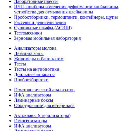
Лабораторные прессы
ПЧП, приборы измерения деформации клейковины,
устройства для отмывания клейковины
Пробоотборники, термоштанги, контейнеры, щупы
Рассевы и делители зерна
Сушильные шкафы (АСЭШ)
Тестомесилки
Зерновая мобильная лаборатория
Анализаторы молока
Люминоскопы
Жиромеры и бани к ним
Тесты
Тесты на антибиотики
Доильные аппараты
Пробоотборники
Гематологический анализатор
ИФА анализаторы
Ламинарные боксы
Оборудование для ветеринара
Автоклавы (стерилизаторы)
Гомогенизаторы
ИФА анализаторы