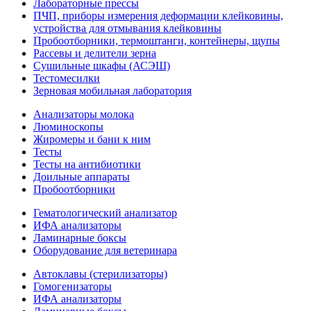
Лабораторные прессы
ПЧП, приборы измерения деформации клейковины,
устройства для отмывания клейковины
Пробоотборники, термоштанги, контейнеры, щупы
Рассевы и делители зерна
Сушильные шкафы (АСЭШ)
Тестомесилки
Зерновая мобильная лаборатория
Анализаторы молока
Люминоскопы
Жиромеры и бани к ним
Тесты
Тесты на антибиотики
Доильные аппараты
Пробоотборники
Гематологический анализатор
ИФА анализаторы
Ламинарные боксы
Оборудование для ветеринара
Автоклавы (стерилизаторы)
Гомогенизаторы
ИФА анализаторы