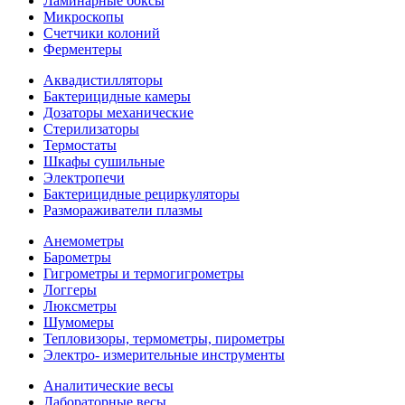
Ламинарные боксы
Микроскопы
Счетчики колоний
Ферментеры
Аквадистилляторы
Бактерицидные камеры
Дозаторы механические
Стерилизаторы
Термостаты
Шкафы сушильные
Электропечи
Бактерицидные рециркуляторы
Размораживатели плазмы
Анемометры
Барометры
Гигрометры и термогигрометры
Логгеры
Люксметры
Шумомеры
Тепловизоры, термометры, пирометры
Электро- измерительные инструменты
Аналитические весы
Лабораторные весы