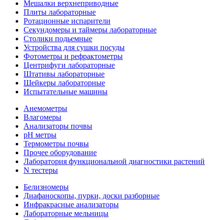
Мешалки верхнеприводные
Плиты лабораторные
Ротационные испарители
Секундомеры и таймеры лабораторные
Столики подьемные
Устройства для сушки посуды
Фотометры и рефрактометры
Центрифуги лабораторные
Штативы лабораторные
Шейкеры лабораторные
Испытательные машины
Анемометры
Влагомеры
Анализаторы почвы
pH метры
Термометры почвы
Прочее оборудование
Лаборатория функциональной диагностики растений
N тестеры
Белизномеры
Диафаноскопы, пурки, доски разборные
Инфракрасные анализаторы
Лабораторные мельницы