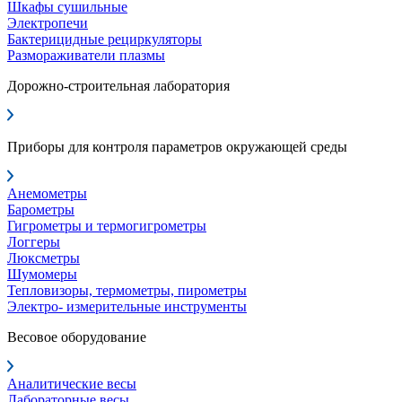
Шкафы сушильные
Электропечи
Бактерицидные рециркуляторы
Размораживатели плазмы
Дорожно-строительная лаборатория
Приборы для контроля параметров окружающей среды
Анемометры
Барометры
Гигрометры и термогигрометры
Логгеры
Люксметры
Шумомеры
Тепловизоры, термометры, пирометры
Электро- измерительные инструменты
Весовое оборудование
Аналитические весы
Лабораторные весы