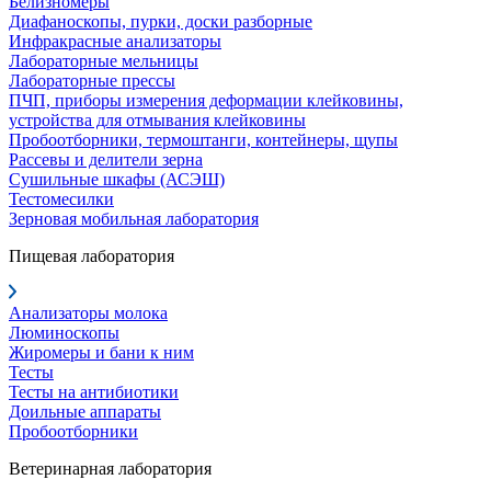
Белизномеры
Диафаноскопы, пурки, доски разборные
Инфракрасные анализаторы
Лабораторные мельницы
Лабораторные прессы
ПЧП, приборы измерения деформации клейковины,
устройства для отмывания клейковины
Пробоотборники, термоштанги, контейнеры, щупы
Рассевы и делители зерна
Сушильные шкафы (АСЭШ)
Тестомесилки
Зерновая мобильная лаборатория
Пищевая лаборатория
Анализаторы молока
Люминоскопы
Жиромеры и бани к ним
Тесты
Тесты на антибиотики
Доильные аппараты
Пробоотборники
Ветеринарная лаборатория