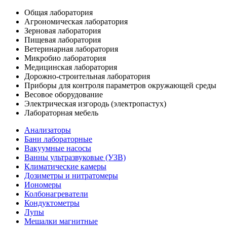
Общая лаборатория
Агрономическая лаборатория
Зерновая лаборатория
Пищевая лаборатория
Ветеринарная лаборатория
Микробио лаборатория
Медицинская лаборатория
Дорожно-строительная лаборатория
Приборы для контроля параметров окружающей среды
Весовое оборудование
Электрическая изгородь (электропастух)
Лабораторная мебель
Анализаторы
Бани лабораторные
Вакуумные насосы
Ванны ультразвуковые (УЗВ)
Климатические камеры
Дозиметры и нитратомеры
Иономеры
Колбонагреватели
Кондуктометры
Лупы
Мешалки магнитные