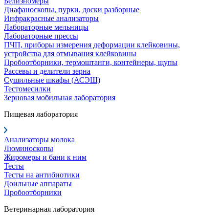
Белизномеры
Диафаноскопы, пурки, доски разборные
Инфракрасные анализаторы
Лабораторные мельницы
Лабораторные прессы
ПЧП, приборы измерения деформации клейковины,
устройства для отмывания клейковины
Пробоотборники, термоштанги, контейнеры, щупы
Рассевы и делители зерна
Сушильные шкафы (АСЭШ)
Тестомесилки
Зерновая мобильная лаборатория
Пищевая лаборатория
Анализаторы молока
Люминоскопы
Жиромеры и бани к ним
Тесты
Тесты на антибиотики
Доильные аппараты
Пробоотборники
Ветеринарная лаборатория