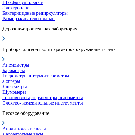
Шкафы сушильные
Электропечи
Бактерицидные рециркуляторы
Размораживатели плазмы
Дорожно-строительная лаборатория
Приборы для контроля параметров окружающей среды
Анемометры
Барометры
Гигрометры и термогигрометры
Логгеры
Люксметры
Шумомеры
Тепловизоры, термометры, пирометры
Электро- измерительные инструменты
Весовое оборудование
Аналитические весы
Лабораторные весы