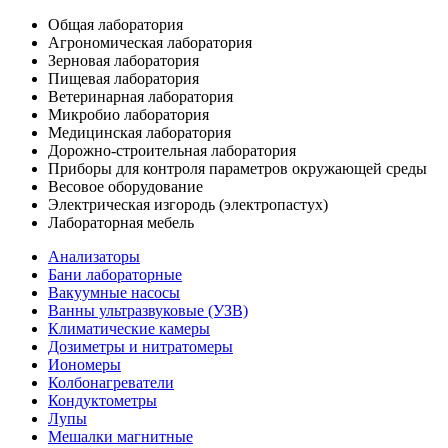
Общая лаборатория
Агрономическая лаборатория
Зерновая лаборатория
Пищевая лаборатория
Ветеринарная лаборатория
Микробио лаборатория
Медицинская лаборатория
Дорожно-строительная лаборатория
Приборы для контроля параметров окружающей среды
Весовое оборудование
Электрическая изгородь (электропастух)
Лабораторная мебель
Анализаторы
Бани лабораторные
Вакуумные насосы
Ванны ультразвуковые (УЗВ)
Климатические камеры
Дозиметры и нитратомеры
Иономеры
Колбонагреватели
Кондуктометры
Лупы
Мешалки магнитные