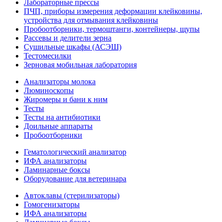
Лабораторные прессы
ПЧП, приборы измерения деформации клейковины,
устройства для отмывания клейковины
Пробоотборники, термоштанги, контейнеры, щупы
Рассевы и делители зерна
Сушильные шкафы (АСЭШ)
Тестомесилки
Зерновая мобильная лаборатория
Анализаторы молока
Люминоскопы
Жиромеры и бани к ним
Тесты
Тесты на антибиотики
Доильные аппараты
Пробоотборники
Гематологический анализатор
ИФА анализаторы
Ламинарные боксы
Оборудование для ветеринара
Автоклавы (стерилизаторы)
Гомогенизаторы
ИФА анализаторы