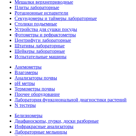
Мешалки верхнеприводные
Плиты лабораторные
Ротационные испарители
Секундомеры и таймеры лабораторные
Столики подьемные
Устройства для сушки посуды
Фотометры и рефрактометры
Центрифуги лабораторные
Штативы лабораторные
Шейкеры лабораторные
Испытательные машины
Анемометры
Влагомеры
Анализаторы почвы
pH метры
Термометры почвы
Прочее оборудование
Лаборатория функциональной диагностики растений
N тестеры
Белизномеры
Диафаноскопы, пурки, доски разборные
Инфракрасные анализаторы
Лабораторные мельницы