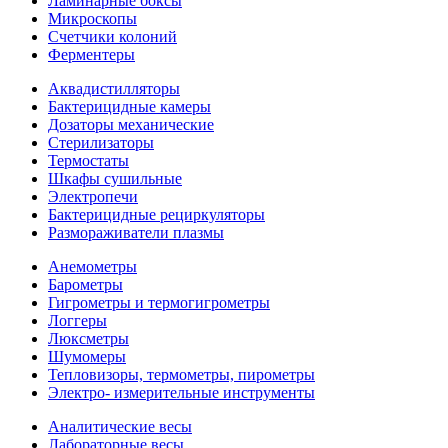
Ламинарные боксы
Микроскопы
Счетчики колоний
Ферментеры
Аквадистилляторы
Бактерицидные камеры
Дозаторы механические
Стерилизаторы
Термостаты
Шкафы сушильные
Электропечи
Бактерицидные рециркуляторы
Размораживатели плазмы
Анемометры
Барометры
Гигрометры и термогигрометры
Логгеры
Люксметры
Шумомеры
Тепловизоры, термометры, пирометры
Электро- измерительные инструменты
Аналитические весы
Лабораторные весы