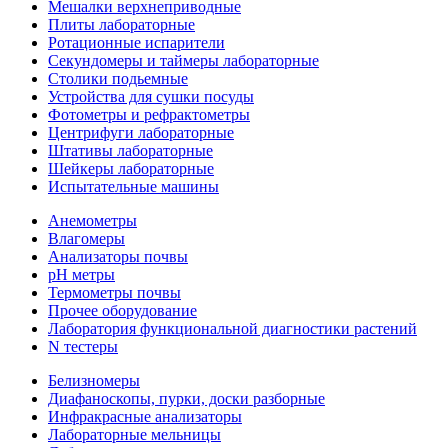
Мешалки верхнеприводные
Плиты лабораторные
Ротационные испарители
Секундомеры и таймеры лабораторные
Столики подьемные
Устройства для сушки посуды
Фотометры и рефрактометры
Центрифуги лабораторные
Штативы лабораторные
Шейкеры лабораторные
Испытательные машины
Анемометры
Влагомеры
Анализаторы почвы
pH метры
Термометры почвы
Прочее оборудование
Лаборатория функциональной диагностики растений
N тестеры
Белизномеры
Диафаноскопы, пурки, доски разборные
Инфракрасные анализаторы
Лабораторные мельницы