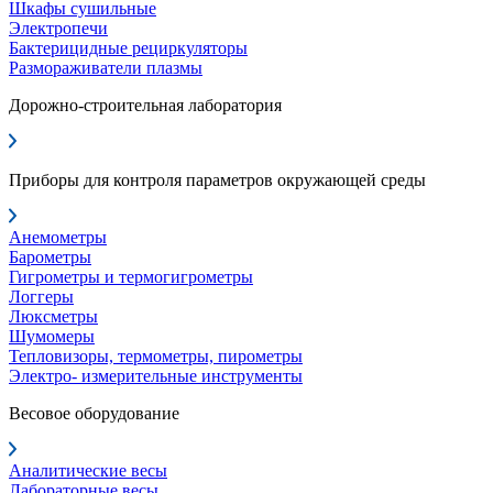
Шкафы сушильные
Электропечи
Бактерицидные рециркуляторы
Размораживатели плазмы
Дорожно-строительная лаборатория
Приборы для контроля параметров окружающей среды
Анемометры
Барометры
Гигрометры и термогигрометры
Логгеры
Люксметры
Шумомеры
Тепловизоры, термометры, пирометры
Электро- измерительные инструменты
Весовое оборудование
Аналитические весы
Лабораторные весы