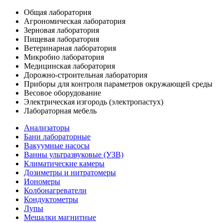
Общая лаборатория
Агрономическая лаборатория
Зерновая лаборатория
Пищевая лаборатория
Ветеринарная лаборатория
Микробио лаборатория
Медицинская лаборатория
Дорожно-строительная лаборатория
Приборы для контроля параметров окружающей среды
Весовое оборудование
Электрическая изгородь (электропастух)
Лабораторная мебель
Анализаторы
Бани лабораторные
Вакуумные насосы
Ванны ультразвуковые (УЗВ)
Климатические камеры
Дозиметры и нитратомеры
Иономеры
Колбонагреватели
Кондуктометры
Лупы
Мешалки магнитные