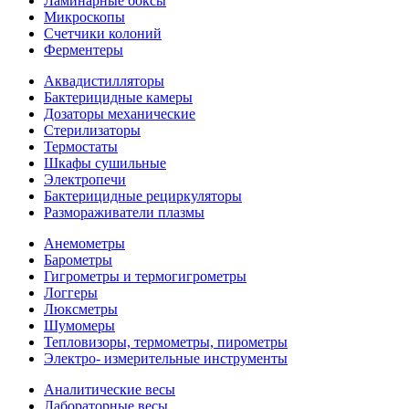
Ламинарные боксы
Микроскопы
Счетчики колоний
Ферментеры
Аквадистилляторы
Бактерицидные камеры
Дозаторы механические
Стерилизаторы
Термостаты
Шкафы сушильные
Электропечи
Бактерицидные рециркуляторы
Размораживатели плазмы
Анемометры
Барометры
Гигрометры и термогигрометры
Логгеры
Люксметры
Шумомеры
Тепловизоры, термометры, пирометры
Электро- измерительные инструменты
Аналитические весы
Лабораторные весы