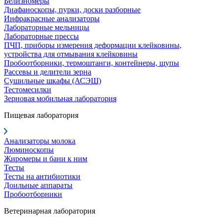
Белизномеры
Диафаноскопы, пурки, доски разборные
Инфракрасные анализаторы
Лабораторные мельницы
Лабораторные прессы
ПЧП, приборы измерения деформации клейковины,
устройства для отмывания клейковины
Пробоотборники, термоштанги, контейнеры, щупы
Рассевы и делители зерна
Сушильные шкафы (АСЭШ)
Тестомесилки
Зерновая мобильная лаборатория
Пищевая лаборатория
Анализаторы молока
Люминоскопы
Жиромеры и бани к ним
Тесты
Тесты на антибиотики
Доильные аппараты
Пробоотборники
Ветеринарная лаборатория