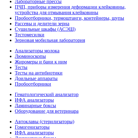
Лабораторные прессы
ПЧП, приборы измерения деформации клейковины,
устройства для отмывания клейковины
Пробоотборники, термоштанги, контейнеры, щупы
Рассевы и делители зерна
Сушильные шкафы (АСЭШ)
Тестомесилки
Зерновая мобильная лаборатория
Анализаторы молока
Люминоскопы
Жиромеры и бани к ним
Тесты
Тесты на антибиотики
Доильные аппараты
Пробоотборники
Гематологический анализатор
ИФА анализаторы
Ламинарные боксы
Оборудование для ветеринара
Автоклавы (стерилизаторы)
Гомогенизаторы
ИФА анализаторы