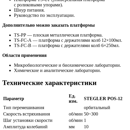
с роликовыми упорами).
Шнур питания.
Руководство по эксплуатации.
Дополнительно можно заказать платформы
TS-PP — плоская металлическая платформа.
TS-FC-A — платформа с держателями колб 12×100мл.
TS-FC-B — платформа с держателями колб 6×250мл.
Области применения
Микробиологические и биохимические лаборатории.
Химические и аналитические лаборатории.
Технические характеристики
Ед.
Параметр
STEGLER
POS-12
изм.
Тип перемешивания
орбитальный
Скорость встряхивания
об/мин
50~300
Шаг установки скорости
об/мин
1
Амплитуда колебаний
мм
10