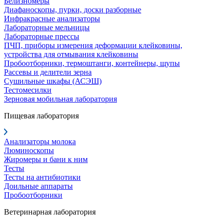
Белизномеры
Диафаноскопы, пурки, доски разборные
Инфракрасные анализаторы
Лабораторные мельницы
Лабораторные прессы
ПЧП, приборы измерения деформации клейковины,
устройства для отмывания клейковины
Пробоотборники, термоштанги, контейнеры, щупы
Рассевы и делители зерна
Сушильные шкафы (АСЭШ)
Тестомесилки
Зерновая мобильная лаборатория
Пищевая лаборатория
Анализаторы молока
Люминоскопы
Жиромеры и бани к ним
Тесты
Тесты на антибиотики
Доильные аппараты
Пробоотборники
Ветеринарная лаборатория