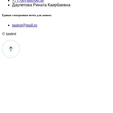
+7 (700) 600-06-36
Даулетова Рината Каирбаевна
Единая электронная почта для заявок:
tautest@mail.ru
© tautest