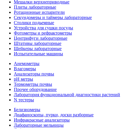
Мешалки верхнеприводные
Плиты лабораторные
Ротационные испарители
Секундомеры и таймеры лабораторные
Столики подьемные
Устройства для сушки посуды
Фотометры и рефрактометры
Центрифуги лабораторные
Штативы лабораторные
Шейкеры лабораторные
Испытательные машины
Анемометры
Влагомеры
Анализаторы почвы
pH метры
Термометры почвы
Прочее оборудование
Лаборатория функциональной диагностики растений
N тестеры
Белизномеры
Диафаноскопы, пурки, доски разборные
Инфракрасные анализаторы
Лабораторные мельницы