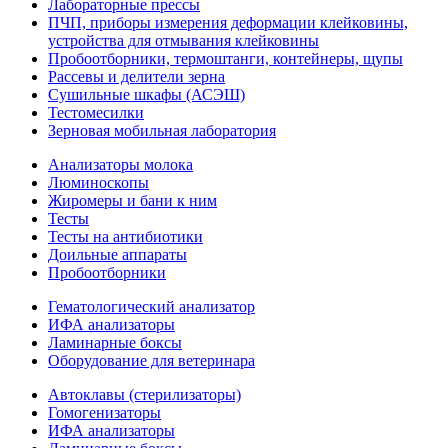
Лабораторные прессы
ПЧП, приборы измерения деформации клейковины,
устройства для отмывания клейковины
Пробоотборники, термоштанги, контейнеры, щупы
Рассевы и делители зерна
Сушильные шкафы (АСЭШ)
Тестомесилки
Зерновая мобильная лаборатория
Анализаторы молока
Люминоскопы
Жиромеры и бани к ним
Тесты
Тесты на антибиотики
Доильные аппараты
Пробоотборники
Гематологический анализатор
ИФА анализаторы
Ламинарные боксы
Оборудование для ветеринара
Автоклавы (стерилизаторы)
Гомогенизаторы
ИФА анализаторы