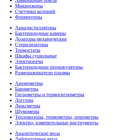
Ламинарные боксы
Микроскопы
Счетчики колоний
Ферментеры
Аквадистилляторы
Бактерицидные камеры
Дозаторы механические
Стерилизаторы
Термостаты
Шкафы сушильные
Электропечи
Бактерицидные рециркуляторы
Размораживатели плазмы
Анемометры
Барометры
Гигрометры и термогигрометры
Логгеры
Люксметры
Шумомеры
Тепловизоры, термометры, пирометры
Электро- измерительные инструменты
Аналитические весы
Лабораторные весы