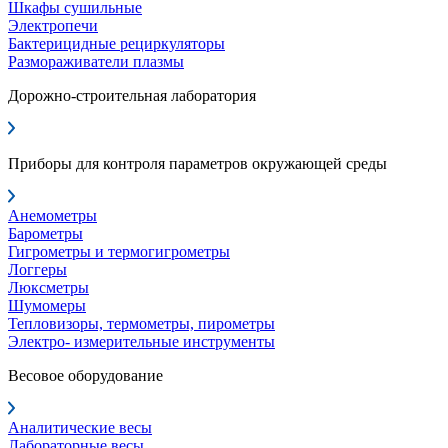
Шкафы сушильные
Электропечи
Бактерицидные рециркуляторы
Размораживатели плазмы
Дорожно-строительная лаборатория
Приборы для контроля параметров окружающей среды
Анемометры
Барометры
Гигрометры и термогигрометры
Логгеры
Люксметры
Шумомеры
Тепловизоры, термометры, пирометры
Электро- измерительные инструменты
Весовое оборудование
Аналитические весы
Лабораторные весы