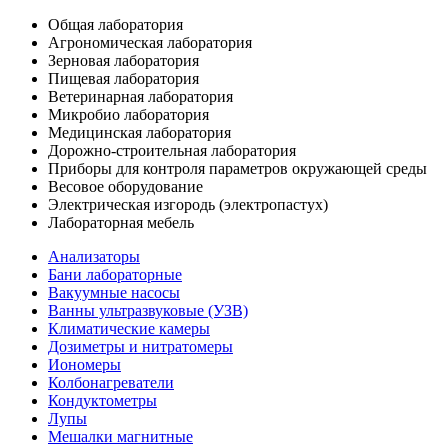
Общая лаборатория
Агрономическая лаборатория
Зерновая лаборатория
Пищевая лаборатория
Ветеринарная лаборатория
Микробио лаборатория
Медицинская лаборатория
Дорожно-строительная лаборатория
Приборы для контроля параметров окружающей среды
Весовое оборудование
Электрическая изгородь (электропастух)
Лабораторная мебель
Анализаторы
Бани лабораторные
Вакуумные насосы
Ванны ультразвуковые (УЗВ)
Климатические камеры
Дозиметры и нитратомеры
Иономеры
Колбонагреватели
Кондуктометры
Лупы
Мешалки магнитные