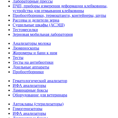
Лабораторные прессы
ПЧП, приборы измерения деформации клейковины,
устройства для отмывания клейковины
Пробоотборники, термоштанги, контейнеры, щупы
Рассевы и делители зерна
Сушильные шкафы (АСЭШ)
Тестомесилки
Зерновая мобильная лаборатория
Анализаторы молока
Люминоскопы
Жиромеры и бани к ним
Тесты
Тесты на антибиотики
Доильные аппараты
Пробоотборники
Гематологический анализатор
ИФА анализаторы
Ламинарные боксы
Оборудование для ветеринара
Автоклавы (стерилизаторы)
Гомогенизаторы
ИФА анализаторы