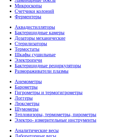
Ламинарные боксы
Микроскопы
Счетчики колоний
Ферментеры
Аквадистилляторы
Бактерицидные камеры
Дозаторы механические
Стерилизаторы
Термостаты
Шкафы сушильные
Электропечи
Бактерицидные рециркуляторы
Размораживатели плазмы
Анемометры
Барометры
Гигрометры и термогигрометры
Логгеры
Люксметры
Шумомеры
Тепловизоры, термометры, пирометры
Электро- измерительные инструменты
Аналитические весы
Лабораторные весы