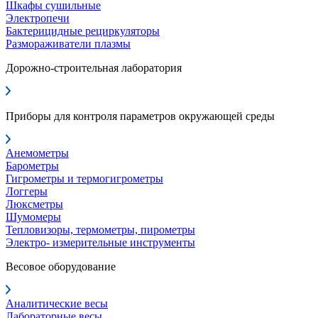
Шкафы сушильные
Электропечи
Бактерицидные рециркуляторы
Размораживатели плазмы
Дорожно-строительная лаборатория
Приборы для контроля параметров окружающей среды
Анемометры
Барометры
Гигрометры и термогигрометры
Логгеры
Люксметры
Шумомеры
Тепловизоры, термометры, пирометры
Электро- измерительные инструменты
Весовое оборудование
Аналитические весы
Лабораторные весы