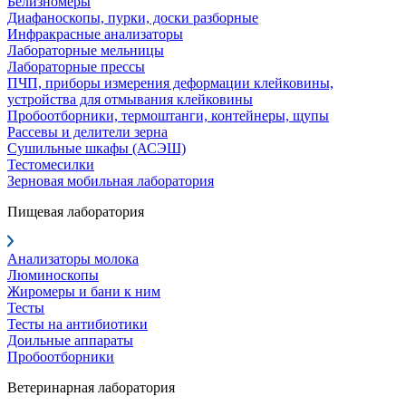
Белизномеры
Диафаноскопы, пурки, доски разборные
Инфракрасные анализаторы
Лабораторные мельницы
Лабораторные прессы
ПЧП, приборы измерения деформации клейковины,
устройства для отмывания клейковины
Пробоотборники, термоштанги, контейнеры, щупы
Рассевы и делители зерна
Сушильные шкафы (АСЭШ)
Тестомесилки
Зерновая мобильная лаборатория
Пищевая лаборатория
Анализаторы молока
Люминоскопы
Жиромеры и бани к ним
Тесты
Тесты на антибиотики
Доильные аппараты
Пробоотборники
Ветеринарная лаборатория