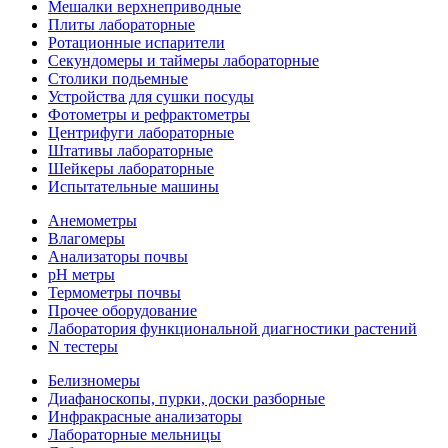
Мешалки верхнеприводные
Плиты лабораторные
Ротационные испарители
Секундомеры и таймеры лабораторные
Столики подьемные
Устройства для сушки посуды
Фотометры и рефрактометры
Центрифуги лабораторные
Штативы лабораторные
Шейкеры лабораторные
Испытательные машины
Анемометры
Влагомеры
Анализаторы почвы
pH метры
Термометры почвы
Прочее оборудование
Лаборатория функциональной диагностики растений
N тестеры
Белизномеры
Диафаноскопы, пурки, доски разборные
Инфракрасные анализаторы
Лабораторные мельницы