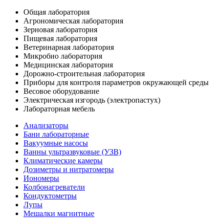
Общая лаборатория
Агрономическая лаборатория
Зерновая лаборатория
Пищевая лаборатория
Ветеринарная лаборатория
Микробио лаборатория
Медицинская лаборатория
Дорожно-строительная лаборатория
Приборы для контроля параметров окружающей среды
Весовое оборудование
Электрическая изгородь (электропастух)
Лабораторная мебель
Анализаторы
Бани лабораторные
Вакуумные насосы
Ванны ультразвуковые (УЗВ)
Климатические камеры
Дозиметры и нитратомеры
Иономеры
Колбонагреватели
Кондуктометры
Лупы
Мешалки магнитные