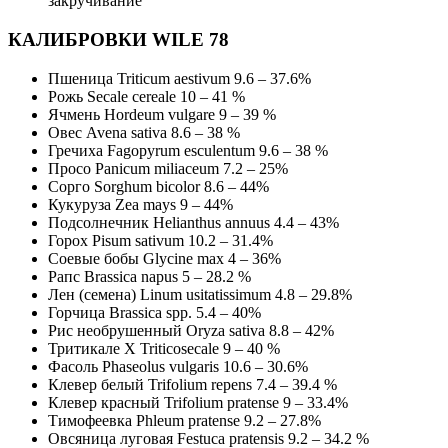
закручивание
КАЛИБРОВКИ WILE 78
Пшеница Triticum aestivum 9.6 – 37.6%
Рожь Secale cereale 10 – 41 %
Ячмень Hordeum vulgare 9 – 39 %
Овес Avena sativa 8.6 – 38 %
Гречиха Fagopyrum esculentum 9.6 – 38 %
Просо Panicum miliaceum 7.2 – 25%
Сорго Sorghum bicolor 8.6 – 44%
Кукуруза Zea mays 9 – 44%
Подсолнечник Helianthus annuus 4.4 – 43%
Горох Pisum sativum 10.2 – 31.4%
Соевые бобы Glycine max 4 – 36%
Рапс Brassica napus 5 – 28.2 %
Лен (семена) Linum usitatissimum 4.8 – 29.8%
Горчица Brassica spp. 5.4 – 40%
Рис необрушенный Oryza sativa 8.8 – 42%
Тритикале X Triticosecale 9 – 40 %
Фасоль Phaseolus vulgaris 10.6 – 30.6%
Клевер белый Trifolium repens 7.4 – 39.4 %
Клевер красный Trifolium pratense 9 – 33.4%
Тимофеевка Phleum pratense 9.2 – 27.8%
Овсяница луговая Festuca pratensis 9.2 – 34.2 %