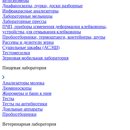
Белизномеры
Диафаноскопы, пурки, доски разборные
Инфракрасные анализаторы
Лабораторные мельницы
Лабораторные прессы
ПЧП, приборы измерения деформации клейковины,
устройства для отмывания клейковины
Пробоотборники, термоштанги, контейнеры, щупы
Рассевы и делители зерна
Сушильные шкафы (АСЭШ)
Тестомесилки
Зерновая мобильная лаборатория
Пищевая лаборатория
Анализаторы молока
Люминоскопы
Жиромеры и бани к ним
Тесты
Тесты на антибиотики
Доильные аппараты
Пробоотборники
Ветеринарная лаборатория