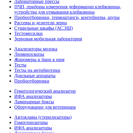
Лабораторные прессы
ПЧП, приборы измерения деформации клейковины,
устройства для отмывания клейковины
Пробоотборники, термоштанги, контейнеры, щупы
Рассевы и делители зерна
Сушильные шкафы (АСЭШ)
Тестомесилки
Зерновая мобильная лаборатория
Анализаторы молока
Люминоскопы
Жиромеры и бани к ним
Тесты
Тесты на антибиотики
Доильные аппараты
Пробоотборники
Гематологический анализатор
ИФА анализаторы
Ламинарные боксы
Оборудование для ветеринара
Автоклавы (стерилизаторы)
Гомогенизаторы
ИФА анализаторы