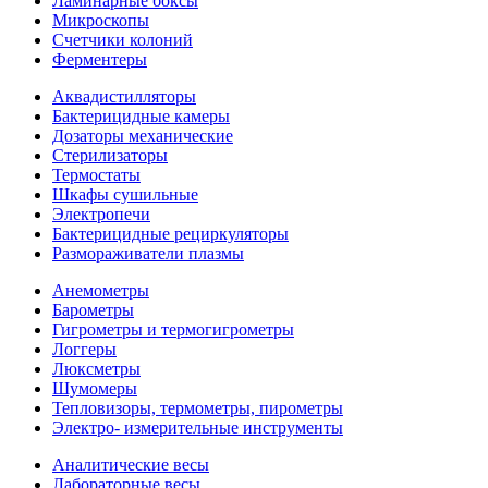
Ламинарные боксы
Микроскопы
Счетчики колоний
Ферментеры
Аквадистилляторы
Бактерицидные камеры
Дозаторы механические
Стерилизаторы
Термостаты
Шкафы сушильные
Электропечи
Бактерицидные рециркуляторы
Размораживатели плазмы
Анемометры
Барометры
Гигрометры и термогигрометры
Логгеры
Люксметры
Шумомеры
Тепловизоры, термометры, пирометры
Электро- измерительные инструменты
Аналитические весы
Лабораторные весы