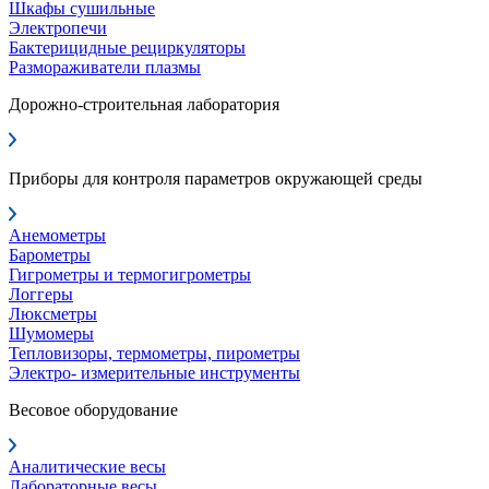
Шкафы сушильные
Электропечи
Бактерицидные рециркуляторы
Размораживатели плазмы
Дорожно-строительная лаборатория
Приборы для контроля параметров окружающей среды
Анемометры
Барометры
Гигрометры и термогигрометры
Логгеры
Люксметры
Шумомеры
Тепловизоры, термометры, пирометры
Электро- измерительные инструменты
Весовое оборудование
Аналитические весы
Лабораторные весы