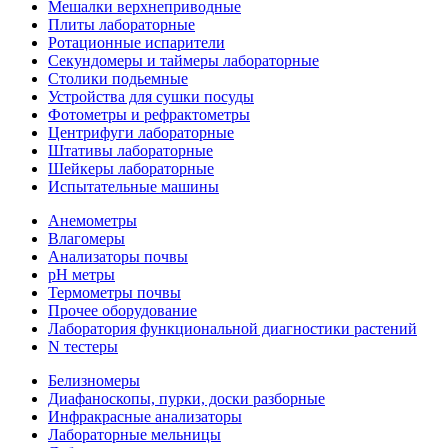
Мешалки верхнеприводные
Плиты лабораторные
Ротационные испарители
Секундомеры и таймеры лабораторные
Столики подьемные
Устройства для сушки посуды
Фотометры и рефрактометры
Центрифуги лабораторные
Штативы лабораторные
Шейкеры лабораторные
Испытательные машины
Анемометры
Влагомеры
Анализаторы почвы
pH метры
Термометры почвы
Прочее оборудование
Лаборатория функциональной диагностики растений
N тестеры
Белизномеры
Диафаноскопы, пурки, доски разборные
Инфракрасные анализаторы
Лабораторные мельницы