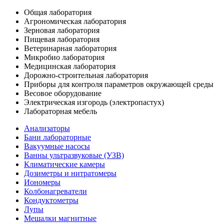
Общая лаборатория
Агрономическая лаборатория
Зерновая лаборатория
Пищевая лаборатория
Ветеринарная лаборатория
Микробио лаборатория
Медицинская лаборатория
Дорожно-строительная лаборатория
Приборы для контроля параметров окружающей среды
Весовое оборудование
Электрическая изгородь (электропастух)
Лабораторная мебель
Анализаторы
Бани лабораторные
Вакуумные насосы
Ванны ультразвуковые (УЗВ)
Климатические камеры
Дозиметры и нитратомеры
Иономеры
Колбонагреватели
Кондуктометры
Лупы
Мешалки магнитные