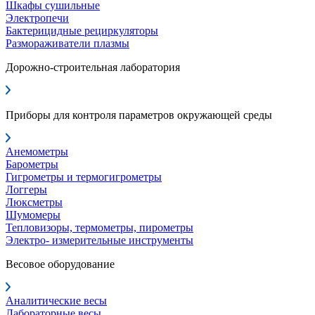
Шкафы сушильные
Электропечи
Бактерицидные рециркуляторы
Размораживатели плазмы
Дорожно-строительная лаборатория
Приборы для контроля параметров окружающей среды
Анемометры
Барометры
Гигрометры и термогигрометры
Логгеры
Люксметры
Шумомеры
Тепловизоры, термометры, пирометры
Электро- измерительные инструменты
Весовое оборудование
Аналитические весы
Лабораторные весы