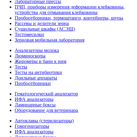
Лабораторные прессы
ПЧП, приборы измерения деформации клейковины,
устройства для отмывания клейковины
Пробоотборники, термоштанги, контейнеры, щупы
Рассевы и делители зерна
Сушильные шкафы (АСЭШ)
Тестомесилки
Зерновая мобильная лаборатория
Анализаторы молока
Люминоскопы
Жиромеры и бани к ним
Тесты
Тесты на антибиотики
Доильные аппараты
Пробоотборники
Гематологический анализатор
ИФА анализаторы
Ламинарные боксы
Оборудование для ветеринара
Автоклавы (стерилизаторы)
Гомогенизаторы
ИФА анализаторы