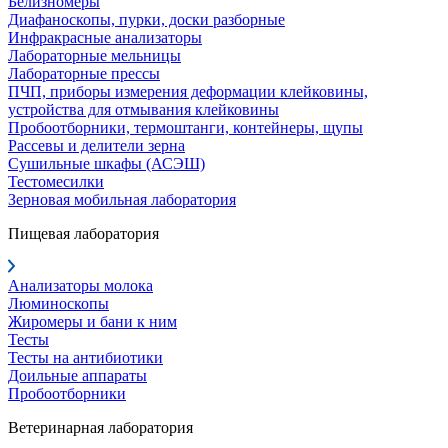
Белизномеры
Диафаноскопы, пурки, доски разборные
Инфракрасные анализаторы
Лабораторные мельницы
Лабораторные прессы
ПЧП, приборы измерения деформации клейковины,
устройства для отмывания клейковины
Пробоотборники, термоштанги, контейнеры, щупы
Рассевы и делители зерна
Сушильные шкафы (АСЭШ)
Тестомесилки
Зерновая мобильная лаборатория
Пищевая лаборатория
Анализаторы молока
Люминоскопы
Жиромеры и бани к ним
Тесты
Тесты на антибиотики
Доильные аппараты
Пробоотборники
Ветеринарная лаборатория