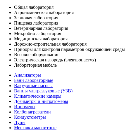
Общая лаборатория
Агрономическая лаборатория
Зерновая лаборатория
Пищевая лаборатория
Ветеринарная лаборатория
Микробио лаборатория
Медицинская лаборатория
Дорожно-строительная лаборатория
Приборы для контроля параметров окружающей среды
Весовое оборудование
Электрическая изгородь (электропастух)
Лабораторная мебель
Анализаторы
Бани лабораторные
Вакуумные насосы
Ванны ультразвуковые (УЗВ)
Климатические камеры
Дозиметры и нитратомеры
Иономеры
Колбонагреватели
Кондуктометры
Лупы
Мешалки магнитные