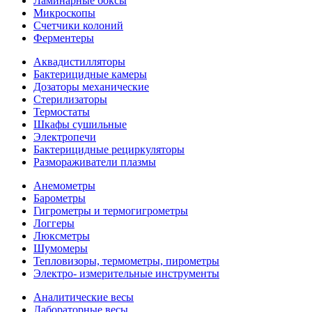
Ламинарные боксы
Микроскопы
Счетчики колоний
Ферментеры
Аквадистилляторы
Бактерицидные камеры
Дозаторы механические
Стерилизаторы
Термостаты
Шкафы сушильные
Электропечи
Бактерицидные рециркуляторы
Размораживатели плазмы
Анемометры
Барометры
Гигрометры и термогигрометры
Логгеры
Люксметры
Шумомеры
Тепловизоры, термометры, пирометры
Электро- измерительные инструменты
Аналитические весы
Лабораторные весы