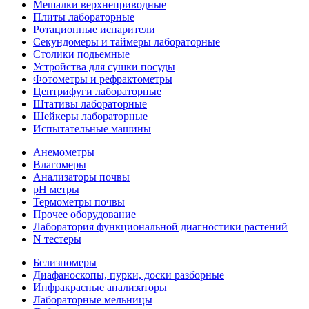
Мешалки верхнеприводные
Плиты лабораторные
Ротационные испарители
Секундомеры и таймеры лабораторные
Столики подьемные
Устройства для сушки посуды
Фотометры и рефрактометры
Центрифуги лабораторные
Штативы лабораторные
Шейкеры лабораторные
Испытательные машины
Анемометры
Влагомеры
Анализаторы почвы
pH метры
Термометры почвы
Прочее оборудование
Лаборатория функциональной диагностики растений
N тестеры
Белизномеры
Диафаноскопы, пурки, доски разборные
Инфракрасные анализаторы
Лабораторные мельницы