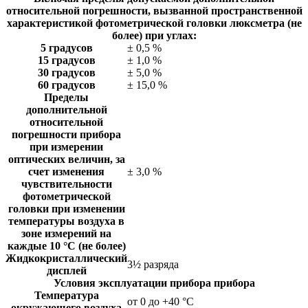
относительной погрешности, вызванной пространственной
характеристикой фотометрической головки люксметра (не
более) при углах:
5 градусов
± 0,5 %
15 градусов
± 1,0 %
30 градусов
± 5,0 %
60 градусов
± 15,0 %
Пределы
дополнительной
относительной
погрешности прибора
при измерении
оптических величин, за
счет изменения
± 3,0 %
чувствительности
фотометрической
головки при изменении
температуры воздуха в
зоне измерений на
каждые 10 °С (не более)
Жидкокристаллический
3½ разряда
дисплей
Условия эксплуатации прибора прибора
Температура
от 0 до +40 °С
окружающего воздуха