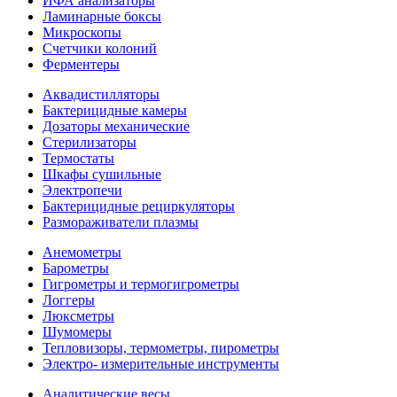
ИФА анализаторы
Ламинарные боксы
Микроскопы
Счетчики колоний
Ферментеры
Аквадистилляторы
Бактерицидные камеры
Дозаторы механические
Стерилизаторы
Термостаты
Шкафы сушильные
Электропечи
Бактерицидные рециркуляторы
Размораживатели плазмы
Анемометры
Барометры
Гигрометры и термогигрометры
Логгеры
Люксметры
Шумомеры
Тепловизоры, термометры, пирометры
Электро- измерительные инструменты
Аналитические весы