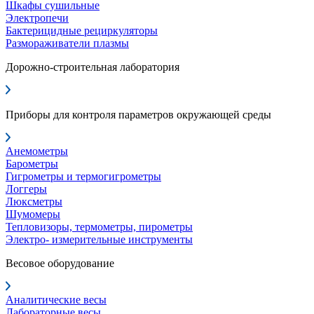
Шкафы сушильные
Электропечи
Бактерицидные рециркуляторы
Размораживатели плазмы
Дорожно-строительная лаборатория
Приборы для контроля параметров окружающей среды
Анемометры
Барометры
Гигрометры и термогигрометры
Логгеры
Люксметры
Шумомеры
Тепловизоры, термометры, пирометры
Электро- измерительные инструменты
Весовое оборудование
Аналитические весы
Лабораторные весы