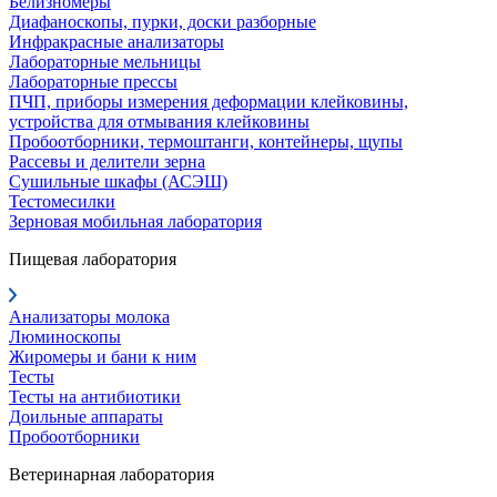
Белизномеры
Диафаноскопы, пурки, доски разборные
Инфракрасные анализаторы
Лабораторные мельницы
Лабораторные прессы
ПЧП, приборы измерения деформации клейковины,
устройства для отмывания клейковины
Пробоотборники, термоштанги, контейнеры, щупы
Рассевы и делители зерна
Сушильные шкафы (АСЭШ)
Тестомесилки
Зерновая мобильная лаборатория
Пищевая лаборатория
Анализаторы молока
Люминоскопы
Жиромеры и бани к ним
Тесты
Тесты на антибиотики
Доильные аппараты
Пробоотборники
Ветеринарная лаборатория