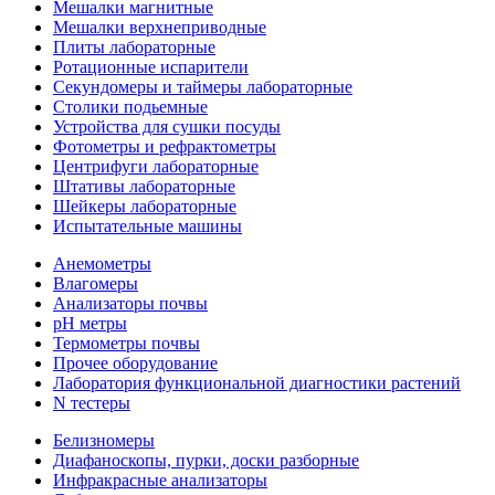
Мешалки магнитные
Мешалки верхнеприводные
Плиты лабораторные
Ротационные испарители
Секундомеры и таймеры лабораторные
Столики подьемные
Устройства для сушки посуды
Фотометры и рефрактометры
Центрифуги лабораторные
Штативы лабораторные
Шейкеры лабораторные
Испытательные машины
Анемометры
Влагомеры
Анализаторы почвы
pH метры
Термометры почвы
Прочее оборудование
Лаборатория функциональной диагностики растений
N тестеры
Белизномеры
Диафаноскопы, пурки, доски разборные
Инфракрасные анализаторы