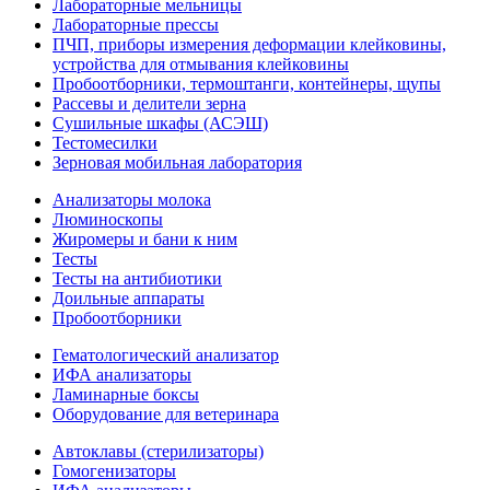
Лабораторные мельницы
Лабораторные прессы
ПЧП, приборы измерения деформации клейковины,
устройства для отмывания клейковины
Пробоотборники, термоштанги, контейнеры, щупы
Рассевы и делители зерна
Сушильные шкафы (АСЭШ)
Тестомесилки
Зерновая мобильная лаборатория
Анализаторы молока
Люминоскопы
Жиромеры и бани к ним
Тесты
Тесты на антибиотики
Доильные аппараты
Пробоотборники
Гематологический анализатор
ИФА анализаторы
Ламинарные боксы
Оборудование для ветеринара
Автоклавы (стерилизаторы)
Гомогенизаторы