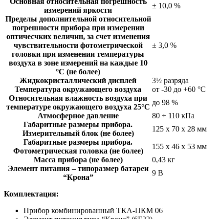
Основная относительная погрешность
± 10,0 %
измерений яркости
Пределы дополнительной относительной
погрешности прибора при измерении
оптичесчких величин, за счет изменения
чувствительности фотометрической
± 3,0 %
головки при изменении температуры
воздуха в зоне измерений на каждые 10
°С (не более)
Жидкокристаллический дисплей
3½ разряда
Температура окружающего воздуха
от -30 до +60 °С
Относительная влажность воздуха при
до 98 %
температуре окружающего воздуха 25°С
Атмосферное давление
80 ÷ 110 кПа
Габаритные размеры прибора.
125 х 70 х 28 мм
Измерительный блок (не более)
Габаритные размеры прибора.
155 х 46 х 53 мм
Фотометрическая головка (не более)
Масса прибора (не более)
0,43 кг
Элемент питания – типоразмер батареи
9 В
“Крона”
Комплектация:
Прибор комбинированный ТКА-ПКМ 06