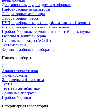
Белизномеры
Диафаноскопы, пурки, доски разборные
Инфракрасные анализаторы
Лабораторные мельницы
Лабораторные прессы
ПЧП, приборы измерения деформации клейковины,
устройства для отмывания клейковины
Пробоотборники, термоштанги, контейнеры, щупы
Рассевы и делители зерна
Сушильные шкафы (АСЭШ)
Тестомесилки
Зерновая мобильная лаборатория
Пищевая лаборатория
Анализаторы молока
Люминоскопы
Жиромеры и бани к ним
Тесты
Тесты на антибиотики
Доильные аппараты
Пробоотборники
Ветеринарная лаборатория