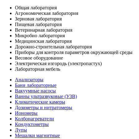
Общая лаборатория
Агрономическая лаборатория
Зерновая лаборатория
Пищевая лаборатория
Ветеринарная лаборатория
Микробио лаборатория
Медицинская лаборатория
Дорожно-строительная лаборатория
Приборы для контроля параметров окружающей среды
Весовое оборудование
Электрическая изгородь (электропастух)
Лабораторная мебель
Анализаторы
Бани лабораторные
Вакуумные насосы
Ванны ультразвуковые (УЗВ)
Климатические камеры
Дозиметры и нитратомеры
Иономеры
Колбонагреватели
Кондуктометры
Лупы
Мешалки магнитные