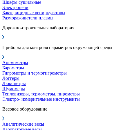
Шкафы сушильные
Электропечи
Бактерицидные рециркуляторы
Размораживатели плазмы
Дорожно-строительная лаборатория
Приборы для контроля параметров окружающей среды
Анемометры
Барометры
Гигрометры и термогигрометры
Логгеры
Люксметры
Шумомеры
Тепловизоры, термометры, пирометры
Электро- измерительные инструменты
Весовое оборудование
Аналитические весы
Лабораторные весы