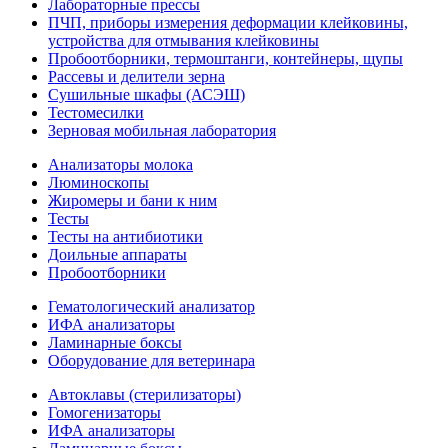
Лабораторные прессы
ПЧП, приборы измерения деформации клейковины,
устройства для отмывания клейковины
Пробоотборники, термоштанги, контейнеры, щупы
Рассевы и делители зерна
Сушильные шкафы (АСЭШ)
Тестомесилки
Зерновая мобильная лаборатория
Анализаторы молока
Люминоскопы
Жиромеры и бани к ним
Тесты
Тесты на антибиотики
Доильные аппараты
Пробоотборники
Гематологический анализатор
ИФА анализаторы
Ламинарные боксы
Оборудование для ветеринара
Автоклавы (стерилизаторы)
Гомогенизаторы
ИФА анализаторы