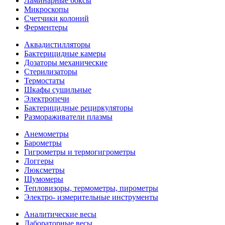
Ламинарные боксы
Микроскопы
Счетчики колоний
Ферментеры
Аквадистилляторы
Бактерицидные камеры
Дозаторы механические
Стерилизаторы
Термостаты
Шкафы сушильные
Электропечи
Бактерицидные рециркуляторы
Размораживатели плазмы
Анемометры
Барометры
Гигрометры и термогигрометры
Логгеры
Люксметры
Шумомеры
Тепловизоры, термометры, пирометры
Электро- измерительные инструменты
Аналитические весы
Лабораторные весы