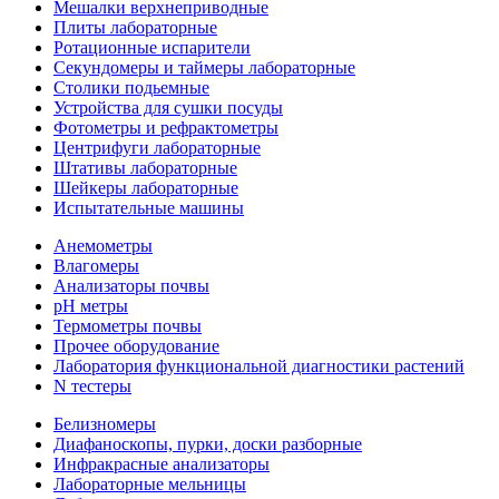
Мешалки верхнеприводные
Плиты лабораторные
Ротационные испарители
Секундомеры и таймеры лабораторные
Столики подьемные
Устройства для сушки посуды
Фотометры и рефрактометры
Центрифуги лабораторные
Штативы лабораторные
Шейкеры лабораторные
Испытательные машины
Анемометры
Влагомеры
Анализаторы почвы
pH метры
Термометры почвы
Прочее оборудование
Лаборатория функциональной диагностики растений
N тестеры
Белизномеры
Диафаноскопы, пурки, доски разборные
Инфракрасные анализаторы
Лабораторные мельницы